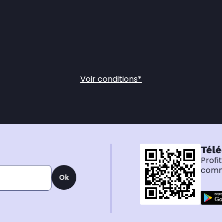
Voir conditions*
Télé
Profi
comma
Ok