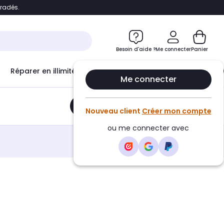
bradés.
e
Accéder directement au chatbot
Besoin d'aide ?
Me connecter
Panier
Réparer en illimité avec
Le Club Infinity
Econ
Me connecter
Ajouter au panier
•
13,95€
Nouveau client
Créer mon compte
ou me connecter avec