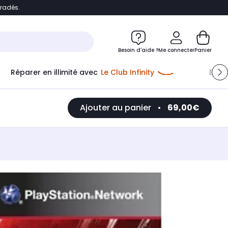
bradés.
e
Accéder directement au chatbot
Besoin d'aide ?
Me connecter
Panier
Réparer en illimité avec
Le Club Infinity
Econ
Ajouter au panier
•
69,00€