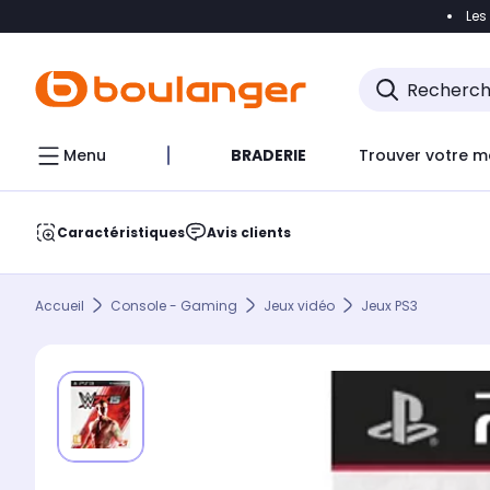
Les
Accéder directement à la navigation
Accéder direct
Menu
BRADERIE
Trouver votre m
Caractéristiques
Avis clients
Accueil
Console - Gaming
Jeux vidéo
Jeux PS3