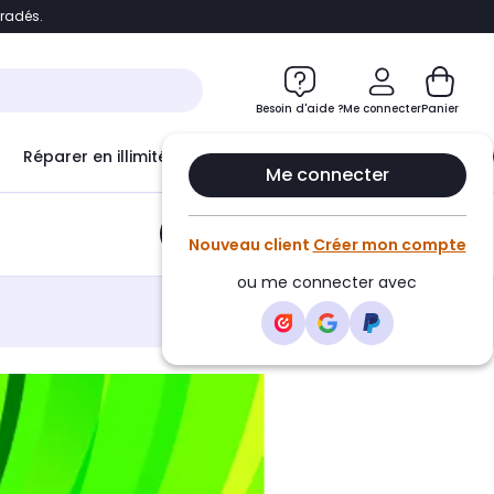
bradés.
e
Accéder directement au chatbot
Besoin d'aide ?
Me connecter
Panier
Réparer en illimité avec
Le Club Infinity
Econ
Me connecter
Ajouter au panier
•
9,95€
Nouveau client
Créer mon compte
ou me connecter avec