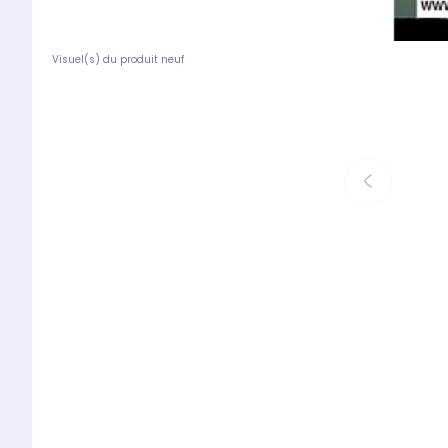
Visuel(s) du produit neuf