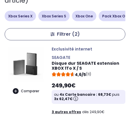
article)
Xbox Series X
Xbox Series S
Xbox One
Pack Xbox One
Filtrer
(2)
Exclusivité internet
SEAGATE
Disque dur SEAGATE extension
XBOX 1To X / S
4,6/5
(11)
249,90€
Comparer
ou
4x Carte bancaire : 68,73€
puis
3x 62,47€
3 autres offres
dès 249,90€