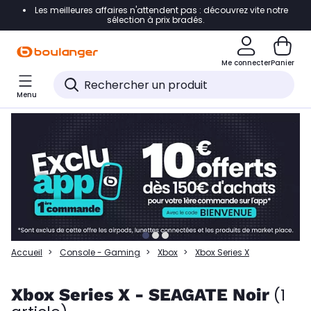
Les meilleures affaires n'attendent pas : découvrez vite notre
Accéder directement à la navigation
sélection à prix bradés.
Accéder directement à la liste des produits
Me connecter
Panier
Accéder directement au contenu
Menu
Accéder directement au pied de page
Accéder directement au chatbot
Accueil
Console - Gaming
Xbox
Xbox Series X
Xbox Series X - SEAGATE Noir
(1