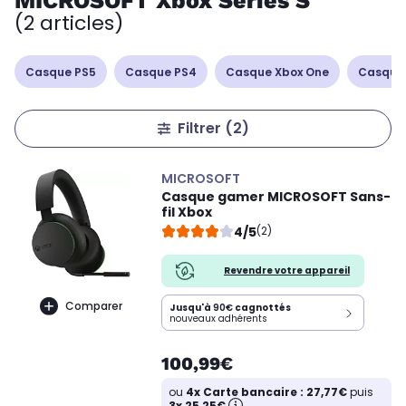
MICROSOFT Xbox Series S
(2 articles)
Casque PS5
Casque PS4
Casque Xbox One
Casque
Filtrer
(2)
MICROSOFT
Casque gamer MICROSOFT Sans-
fil Xbox
4/5
(2)
Revendre votre appareil
Comparer
Jusqu'à
90€
cagnottés
nouveaux adhérents
100,99€
ou
4x Carte bancaire : 27,77€
puis
3x 25,25€