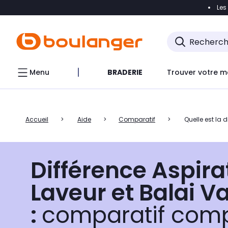
Les
Accéder directement à la navigation
Accéder direct
Menu
BRADERIE
Trouver votre m
Accueil
Aide
Comparatif
Quelle est la 
Différence Aspira
Laveur et Balai V
:
comparatif comp