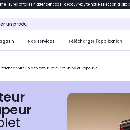
 meilleures affaires n'attendent pas : découvrez vite notre sélection à prix 
ement au contenu
Accéder directement au pied de pag
agasin
Nos services
Télécharger l'application
différence entre un aspirateur laveur et un balai vapeur ?
teur
apeur
let