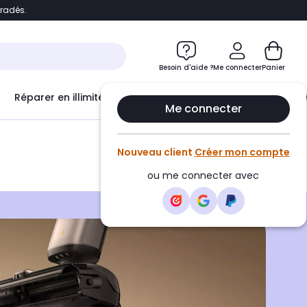
bradés.
e
Accéder directement au chatbot
Besoin d'aide ?
Me connecter
Panier
Réparer en illimité avec
Le Club Infinity
Econ
Me connecter
Nouveau client
Créer mon compte
ou me connecter avec