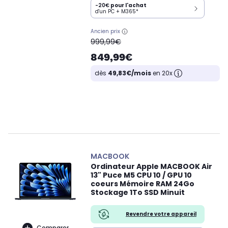
-20€
pour l'achat
d'un PC + M365*
Ancien prix
oldPrice
999,99€
849,99€
dès
49,83€/mois
en 20x
MACBOOK
Ordinateur Apple MACBOOK Air
13" Puce M5 CPU 10 / GPU 10
coeurs Mémoire RAM 24Go
Stockage 1To SSD Minuit
Revendre votre appareil
Comparer