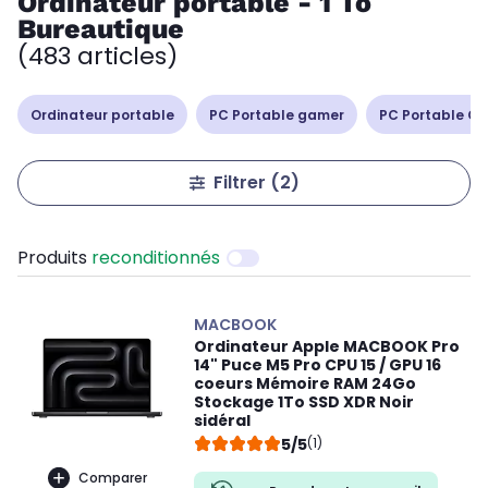
Ordinateur portable - 1 To
Bureautique
(483 articles)
Ordinateur portable
PC Portable gamer
PC Portable Cop
Filtrer
(2)
Produits
reconditionnés
MACBOOK
Ordinateur Apple MACBOOK Pro
14" Puce M5 Pro CPU 15 / GPU 16
coeurs Mémoire RAM 24Go
Stockage 1To SSD XDR Noir
sidéral
5/5
(1)
Comparer