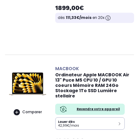
1899,00€
dès
111,33€/mois
en 20x
MACBOOK
Ordinateur Apple MACBOOK Air
13" Puce M5 CPU 10 / GPU 10
coeurs Mémoire RAM 24Go
Stockage 1To SSD Lumière
stellaire
Revendre votre appareil
Comparer
Louer dès
42,99€/mois