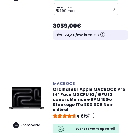
Louer dès
75,99€/mois
3059,00€
dès
173,3€/mois
en 20x
MACBOOK
Ordinateur Apple MACBOOK Pro
14" Puce M5 CPU 10 / GPU 10
coeurs Mémoire RAM 16Go
Stockage 1To SSD XDR Noir
sidéral
4,6/5
(14)
Comparer
Revendre votre appareil