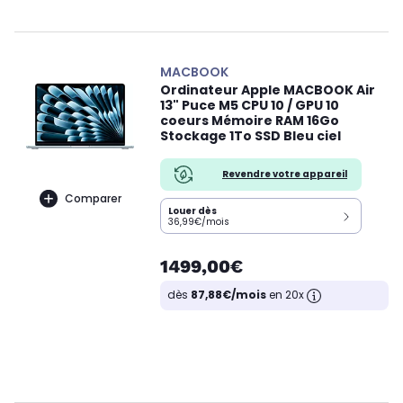
MACBOOK
Ordinateur Apple MACBOOK Air
13" Puce M5 CPU 10 / GPU 10
coeurs Mémoire RAM 16Go
Stockage 1To SSD Bleu ciel
Revendre votre appareil
Comparer
Louer dès
36,99€/mois
1499,00€
dès
87,88€/mois
en 20x