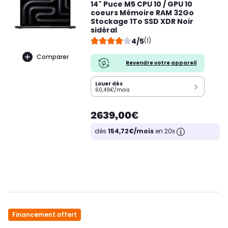
14" Puce M5 CPU 10 / GPU 10
coeurs Mémoire RAM 32Go
Stockage 1To SSD XDR Noir
sidéral
4/5
(1)
Comparer
Revendre votre appareil
Louer dès
60,49€/mois
2639,00€
dès
154,72€/mois
en 20x
Financement offert