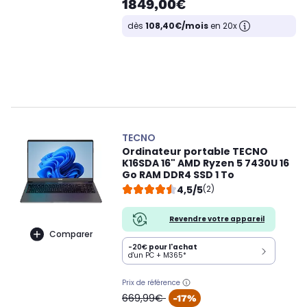
1849,00€
dès
108,40€/mois
en 20x
TECNO
Ordinateur portable TECNO
K16SDA 16" AMD Ryzen 5 7430U 16
Go RAM DDR4 SSD 1 To
4,5/5
(2)
Revendre votre appareil
Comparer
-20€
pour l'achat
d'un PC + M365*
Prix de référence
oldPrice
669,99€
-17%