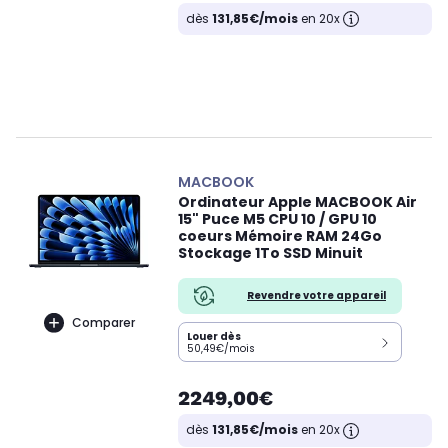
dès
131,85€/mois
en 20x
MACBOOK
Ordinateur Apple MACBOOK Air
15" Puce M5 CPU 10 / GPU 10
coeurs Mémoire RAM 24Go
Stockage 1To SSD Minuit
Revendre votre appareil
Comparer
Louer dès
50,49€/mois
2249,00€
dès
131,85€/mois
en 20x