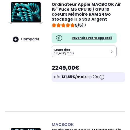
Ordinateur Apple MACBOOK Air
15" Puce M5 CPU 10 / GPU 10
coeurs Mémoire RAM 24Go
Stockage 1To SSD Argent
5/5
(1)
Revendre votre appareil
Comparer
Louer dès
50,49€/mois
2249,00€
dès
131,85€/mois
en 20x
MACBOOK