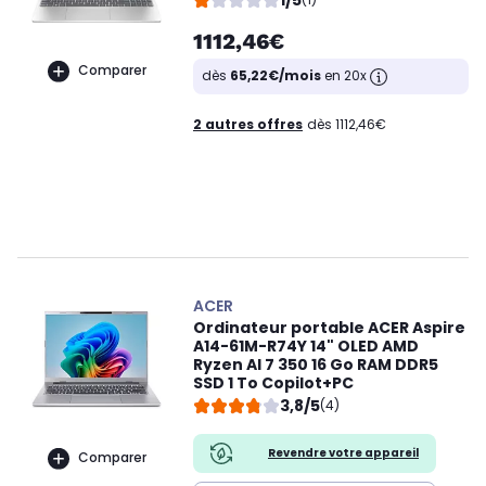
1/5
1112,46€
Comparer
dès
65,22€/mois
en 20x
2 autres offres
dès 1112,46€
ACER
Ordinateur portable ACER Aspire
A14-61M-R74Y 14" OLED AMD
Ryzen AI 7 350 16 Go RAM DDR5
SSD 1 To Copilot+PC
3,8/5
(4)
Revendre votre appareil
Comparer