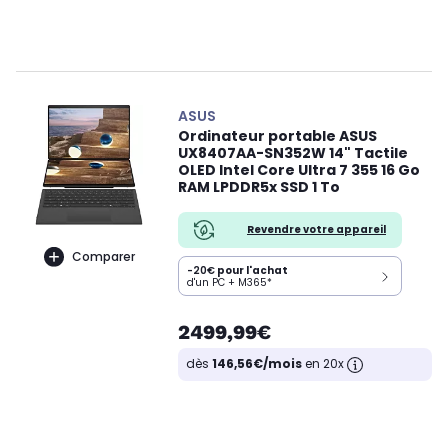
ASUS
Ordinateur portable ASUS
UX8407AA-SN352W 14" Tactile
OLED Intel Core Ultra 7 355 16 Go
RAM LPDDR5x SSD 1 To
Revendre votre appareil
Comparer
-20€
pour l'achat
d'un PC + M365*
2499,99€
dès
146,56€/mois
en 20x