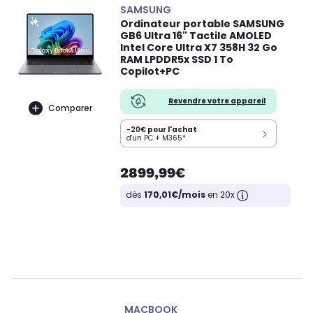
SAMSUNG
Ordinateur portable SAMSUNG
GB6 Ultra 16" Tactile AMOLED
Intel Core Ultra X7 358H 32 Go
RAM LPDDR5x SSD 1 To
Copilot+PC
Revendre votre appareil
Comparer
-20€
pour l'achat
d'un PC + M365*
2899,99€
dès
170,01€/mois
en 20x
MACBOOK