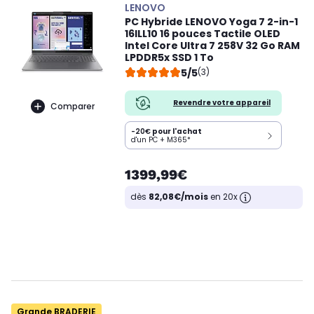
LENOVO
PC Hybride LENOVO Yoga 7 2-in-1
16ILL10 16 pouces Tactile OLED
Intel Core Ultra 7 258V 32 Go RAM
LPDDR5x SSD 1 To
5/5
(3)
Revendre votre appareil
Comparer
-20€
pour l'achat
d'un PC + M365*
1399,99€
dès
82,08€/mois
en 20x
Grande BRADERIE