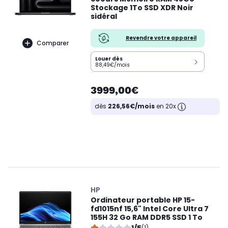
Stockage 1To SSD XDR Noir
sidéral
Revendre votre appareil
Comparer
Louer dès
88,49€/mois
3999,00€
dès
226,56€/mois
en 20x
HP
Ordinateur portable HP 15-
fd1015nf 15,6" Intel Core Ultra 7
155H 32 Go RAM DDR5 SSD 1 To
(1)