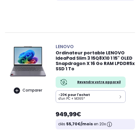
LENOVO
Ordinateur portable LENOVO
IdeaPad Slim 3 15Q8X10 1 15" OLED
Snapdragon X 16 Go RAM LPDDR5x
SSD 1 To
Revendre votre appareil
Comparer
-20€
pour l'achat
d'un PC + M365*
949,99€
dès
55,70€/mois
en 20x