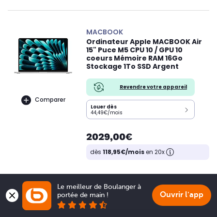
MACBOOK
Ordinateur Apple MACBOOK Air
15" Puce M5 CPU 10 / GPU 10
coeurs Mémoire RAM 16Go
Stockage 1To SSD Argent
Revendre votre appareil
Comparer
Louer dès
44,49€/mois
2029,00€
dès
118,95€/mois
en 20x
Le meilleur de Boulanger à 
Ouvrir l'app
portée de main !