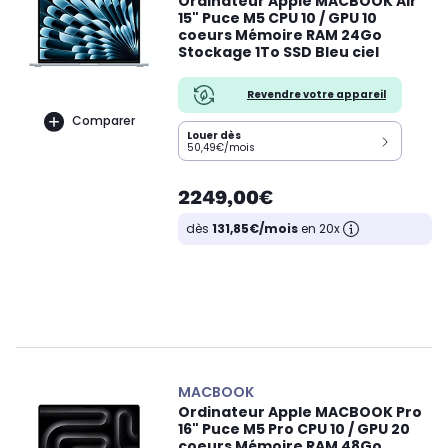
Ordinateur Apple MACBOOK Air
15" Puce M5 CPU 10 / GPU 10
coeurs Mémoire RAM 24Go
Stockage 1To SSD Bleu ciel
Revendre votre appareil
Comparer
Louer dès
50,49€/mois
2249,00€
dès
131,85€/mois
en 20x
MACBOOK
Ordinateur Apple MACBOOK Pro
16" Puce M5 Pro CPU 10 / GPU 20
coeurs Mémoire RAM 48Go