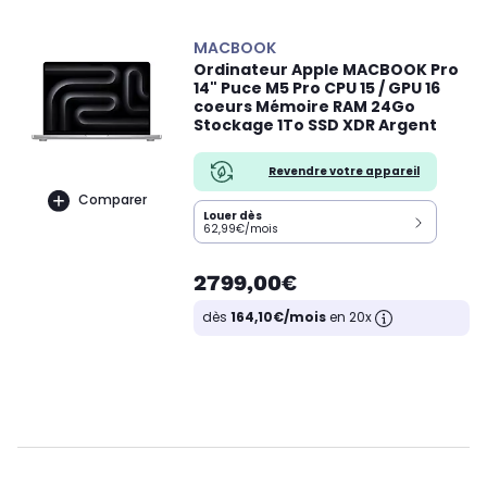
MACBOOK
Ordinateur Apple MACBOOK Pro
14" Puce M5 Pro CPU 15 / GPU 16
coeurs Mémoire RAM 24Go
Stockage 1To SSD XDR Argent
Revendre votre appareil
Comparer
Louer dès
62,99€/mois
2799,00€
dès
164,10€/mois
en 20x