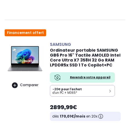
Financement offert
SAMSUNG
Ordinateur portable SAMSUNG
GB6 Pro 16" Tactile AMOLED Intel
Core Ultra X7 358H 32 Go RAM
LPDDR5x SSD 1 To Copilot+PC
Revendre votre appareil
Comparer
-20€
pour l'achat
d'un PC + M365*
2899,99€
dès
170,01€/mois
en 20x