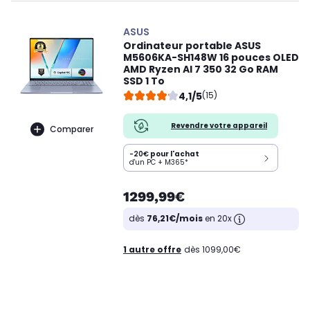
ASUS
Ordinateur portable ASUS
M5606KA-SH148W 16 pouces OLED
AMD Ryzen AI 7 350 32 Go RAM
SSD 1 To
4,1/5
(15)
Revendre votre appareil
Comparer
-20€
pour l'achat
d'un PC + M365*
1299,99€
dès
76,21€/mois
en 20x
1 autre offre
dès 1099,00€