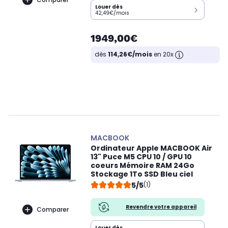
Louer dès
42,49€/mois
1949,00€
dès
114,26€/mois
en 20x
MACBOOK
Ordinateur Apple MACBOOK Air
13" Puce M5 CPU 10 / GPU 10
coeurs Mémoire RAM 24Go
Stockage 1To SSD Bleu ciel
5/5
(1)
Revendre votre appareil
Comparer
Louer dès