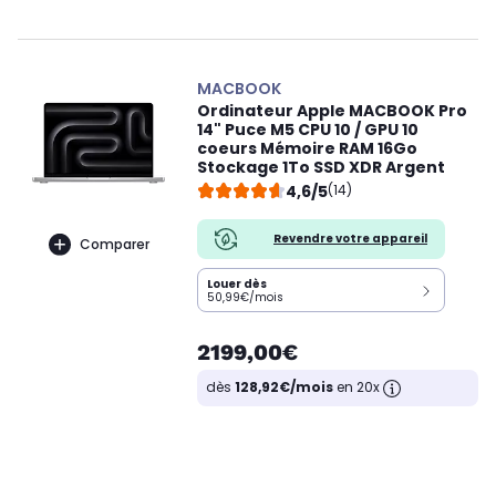
MACBOOK
Ordinateur Apple MACBOOK Pro
14" Puce M5 CPU 10 / GPU 10
coeurs Mémoire RAM 16Go
Stockage 1To SSD XDR Argent
4,6/5
(14)
Revendre votre appareil
Comparer
Louer dès
50,99€/mois
2199,00€
dès
128,92€/mois
en 20x