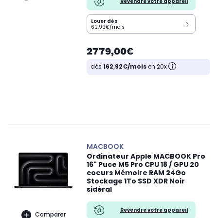
Revendre votre appareil
Louer dès
62,99€/mois
2779,00€
dès
162,92€/mois
en 20x
MACBOOK
Ordinateur Apple MACBOOK Pro
16" Puce M5 Pro CPU 18 / GPU 20
coeurs Mémoire RAM 24Go
Stockage 1To SSD XDR Noir
sidéral
Revendre votre appareil
Comparer