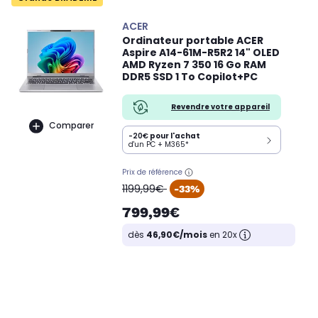
ACER
Ordinateur portable ACER
Aspire A14-61M-R5R2 14" OLED
AMD Ryzen 7 350 16 Go RAM
DDR5 SSD 1 To Copilot+PC
Revendre votre appareil
Comparer
-20€
pour l'achat
d'un PC + M365*
Prix de référence
oldPrice
1199,99€
-33%
799,99€
dès
46,90€/mois
en 20x