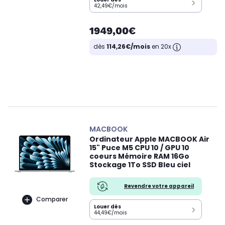
42,49€/mois
1949,00€
dès
114,26€/mois
en 20x
MACBOOK
Ordinateur Apple MACBOOK Air
15" Puce M5 CPU 10 / GPU 10
coeurs Mémoire RAM 16Go
Stockage 1To SSD Bleu ciel
Revendre votre appareil
Comparer
Louer dès
44,49€/mois