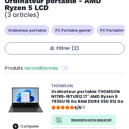
Ordinateur portable - AMD
Ryzen 5 LCD
(3 articles)
Ordinateur portable
PC Portable gamer
PC Portable Cop
Filtrer
(2)
Produits
reconditionnés
THOMSON
Ordinateur portable THOMSON
N17R5-16TU512 17" AMD Ryzen 5
7530U 16 Go RAM DDR4 SSD 512 Go
5/5
(1)
Revendre votre appareil
Comparer