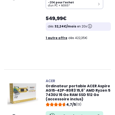
-20€
pour l'achat
d'un PC + M365*
549,99€
dès
32,24€/mois
en 20x
1 autre offre
dès 422,35€
ACER
Ordinateur portable ACER Aspire
AG15-42P-R083 15,6" AMD Ryzen 5
7430U 16 Go RAM SSD 512 Go
(accessoire inclus)
4,7/5
(13)