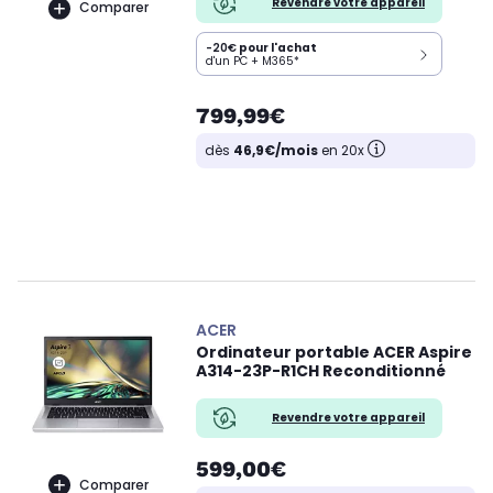
Revendre votre appareil
Comparer
-20€
pour l'achat
d'un PC + M365*
799,99€
dès
46,9€/mois
en 20x
ACER
Ordinateur portable ACER Aspire
A314-23P-R1CH Reconditionné
Revendre votre appareil
599,00€
Comparer