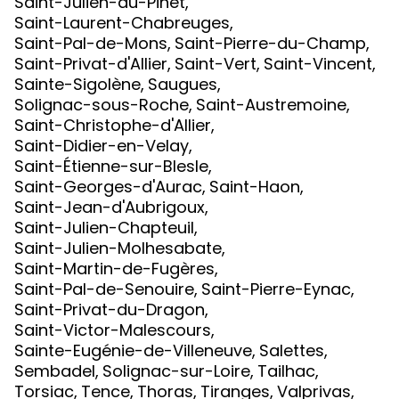
Saint-Julien-du-Pinet
,
Saint-Laurent-Chabreuges
,
Saint-Pal-de-Mons
,
Saint-Pierre-du-Champ
,
Saint-Privat-d'Allier
,
Saint-Vert
,
Saint-Vincent
,
Sainte-Sigolène
,
Saugues
,
Solignac-sous-Roche
,
Saint-Austremoine
,
Saint-Christophe-d'Allier
,
Saint-Didier-en-Velay
,
Saint-Étienne-sur-Blesle
,
Saint-Georges-d'Aurac
,
Saint-Haon
,
Saint-Jean-d'Aubrigoux
,
Saint-Julien-Chapteuil
,
Saint-Julien-Molhesabate
,
Saint-Martin-de-Fugères
,
Saint-Pal-de-Senouire
,
Saint-Pierre-Eynac
,
Saint-Privat-du-Dragon
,
Saint-Victor-Malescours
,
Sainte-Eugénie-de-Villeneuve
,
Salettes
,
Sembadel
,
Solignac-sur-Loire
,
Tailhac
,
Torsiac
,
Tence
,
Thoras
,
Tiranges
,
Valprivas
,