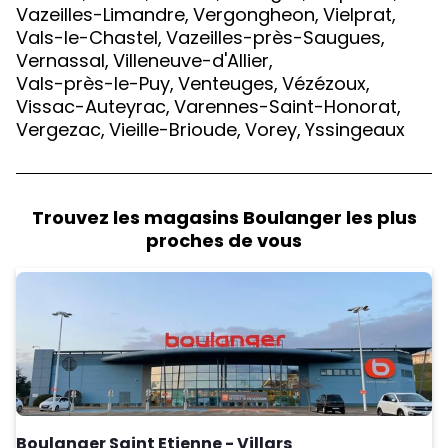
Vazeilles-Limandre
,
Vergongheon
,
Vielprat
,
Vals-le-Chastel
,
Vazeilles-près-Saugues
,
Vernassal
,
Villeneuve-d'Allier
,
Vals-près-le-Puy
,
Venteuges
,
Vézézoux
,
Vissac-Auteyrac
,
Varennes-Saint-Honorat
,
Vergezac
,
Vieille-Brioude
,
Vorey
,
Yssingeaux
Trouvez les magasins Boulanger les plus
proches de vous
Boulanger Saint Etienne - Villars