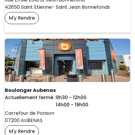
42650
Saint Etienne- Saint Jean Bonnefonds
M'y Rendre
Prendre Un Rendez-Vous
Boulanger Aubenas
Day of the Week
Horaires d'ouve
Actuellement fermé :
9h30
-
12h00
14h00
-
19h00
Carrefour de Ponson
07200
AUBENAS
M'y Rendre
Prendre Un Rendez-Vous