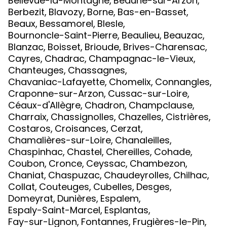
Bellevue-la-Montagne
,
Beaune-sur-Arzon
,
Berbezit
,
Blavozy
,
Borne
,
Bas-en-Basset
,
Beaux
,
Bessamorel
,
Blesle
,
Bournoncle-Saint-Pierre
,
Beaulieu
,
Beauzac
,
Blanzac
,
Boisset
,
Brioude
,
Brives-Charensac
,
Cayres
,
Chadrac
,
Champagnac-le-Vieux
,
Chanteuges
,
Chassagnes
,
Chavaniac-Lafayette
,
Chomelix
,
Connangles
,
Craponne-sur-Arzon
,
Cussac-sur-Loire
,
Céaux-d'Allègre
,
Chadron
,
Champclause
,
Charraix
,
Chassignolles
,
Chazelles
,
Cistrières
,
Costaros
,
Croisances
,
Cerzat
,
Chamalières-sur-Loire
,
Chanaleilles
,
Chaspinhac
,
Chastel
,
Chereilles
,
Cohade
,
Coubon
,
Cronce
,
Ceyssac
,
Chambezon
,
Chaniat
,
Chaspuzac
,
Chaudeyrolles
,
Chilhac
,
Collat
,
Couteuges
,
Cubelles
,
Desges
,
Domeyrat
,
Dunières
,
Espalem
,
Espaly-Saint-Marcel
,
Esplantas
,
Fay-sur-Lignon
,
Fontannes
,
Frugières-le-Pin
,