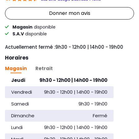
Link Opens in New Tab
Donner mon avis
Magasin
disponible
S.A.V
disponible
Day of the Week
Horaires d'ouvertu
Actuellement fermé :
9h30
-
12h00
14h00
-
19h00
Horaires
Magasin
Retrait
Day of the Week
Horaires d'ouverture
Jeudi
9h30
-
12h00
14h00
-
19h00
Vendredi
9h30
-
12h00
14h00
-
19h00
Samedi
9h30
-
19h00
Dimanche
Fermé
Lundi
9h30
-
12h00
14h00
-
19h00