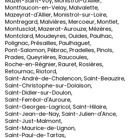
Mazet-Saint-Voy
,
Monistrol-d'Allier
,
Montfaucon-en-Velay
,
Malvalette
,
Mazeyrat-d'Allier
,
Monistrol-sur-Loire
,
Montregard
,
Malvières
,
Mercoeur
,
Montlet
,
Montusclat
,
Mazerat-Aurouze
,
Mézères
,
Montclard
,
Moudeyres
,
Ouides
,
Paulhac
,
Polignac
,
Présailles
,
Paulhaguet
,
Pont-Salomon
,
Pébrac
,
Pradelles
,
Pinols
,
Prades
,
Queyrières
,
Raucoules
,
Roche-en-Régnier
,
Rauret
,
Rosières
,
Retournac
,
Riotord
,
Saint-André-de-Chalencon
,
Saint-Beauzire
,
Saint-Christophe-sur-Dolaison
,
Saint-Didier-sur-Doulon
,
Saint-Ferréol-d'Auroure
,
Saint-Georges-Lagricol
,
Saint-Hilaire
,
Saint-Jean-de-Nay
,
Saint-Julien-d'Ance
,
Saint-Just-Malmont
,
Saint-Maurice-de-Lignon
,
Saint-Paul-de-Tartas
,