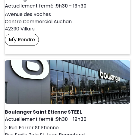
Day of the Week
Horaires d'ouve
Actuellement fermé :
9h30
-
19h30
Avenue des Roches
Centre Commercial Auchan
42390
Villars
M'y Rendre
Prendre Un Rendez-Vous
Boulanger Saint Etienne STEEL
Day of the Week
Horaires d'ouve
Actuellement fermé :
9h30
-
19h30
2 Rue Ferrer St Etienne
Rue Emile Zola St Jean Bonnefond