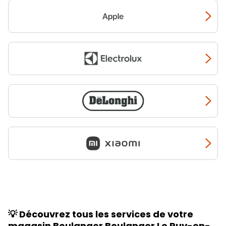
pèse et est fourni avec les
simplifiant le processus de
accessoires nécessaires
cuisson. Pour les amateurs
pour cuisiner de l’apéritif au
de cuisine exigeants, optez
dessert. $Spécialiste de la
pour l’un de nos
fours à gaz
préparation culinaire
catalyse
équipés d’un
Kenwood propose également
tournebroche, alliant
de nombreux autres
performance, sécurité et
préparateurs culinaires ou
design élégant, tout en
produits du petit déjeuner.
préservant les saveurs et les
Venez découvrir en magasin
qualités nutritives de vos
nos mini-hachoirs ou nos
plats.
batteurs électriques.
💡 Découvrez tous les services de votre
magasin Boulanger Boulanger Le Puy-en-