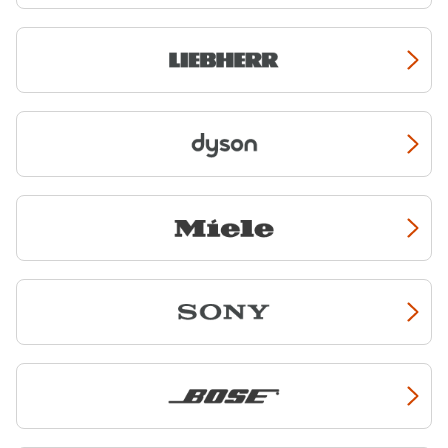
pour hacher, mixer, extraire
moderne et épuré. Simplifiez-
des jus, râper, émincer ou
vous la vie avec le groupe
encore réaliser des sorbets
filtrant
AHGG55BK
, qui offre
maison. Si vous êtes plutôt
un design discret et des
cuisiniers que pâtissiers,
commandes gestuelles pour
Kenwood propose également
vous permettre de vous
une large gamme de
robots
concentrer uniquement sur
multifonction
adaptés à tous
l’essentiel : votre recette.
les budgets. Si vous êtes
Côté cuisson, la gamme de
débutant en cuisine et
tables
et
dominos induction
souhaitez un produit
Airlux est fabriquée en
compact, découvrez le
robot
France. Équipées de
MultiPro Go
: De la taille d’un
nombreuses technologies
mini-hachoir, il offre la
comme le booster ou la
polyvalence d’un robot
fonction pause, elles vous
multifonction ! Si vous
offrent performance et
souhaitez cuisiner
réactivité, simplifiant votre
simplement d’un seul clic,
quotidien pour un résultat
sans vous poser de question
précis à chaque utilisation.
sur la vitesse ou le temps de
Explorez le Domino
ATI42BBK
,
préparation, nous vous
avec sa flexi-zone et ses
proposons la dernière
trois températures
innovation Kenwood : Le
automatiques qui assurent
MultiPro OneTouch
. Doté
une régulation précise de la
d’une capacité familiale, il
chaleur tout en vous