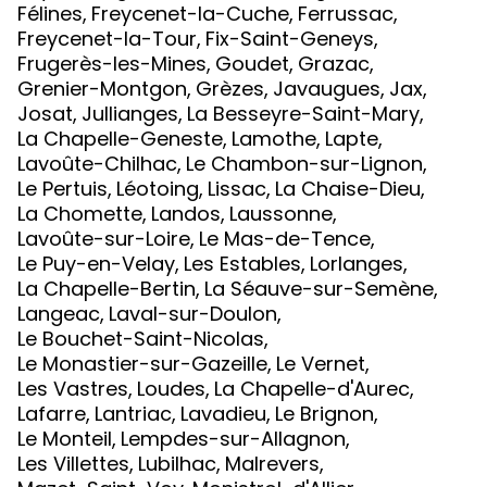
Félines
,
Freycenet-la-Cuche
,
Ferrussac
,
Freycenet-la-Tour
,
Fix-Saint-Geneys
,
Frugerès-les-Mines
,
Goudet
,
Grazac
,
Grenier-Montgon
,
Grèzes
,
Javaugues
,
Jax
,
Josat
,
Jullianges
,
La Besseyre-Saint-Mary
,
La Chapelle-Geneste
,
Lamothe
,
Lapte
,
Lavoûte-Chilhac
,
Le Chambon-sur-Lignon
,
Le Pertuis
,
Léotoing
,
Lissac
,
La Chaise-Dieu
,
La Chomette
,
Landos
,
Laussonne
,
Lavoûte-sur-Loire
,
Le Mas-de-Tence
,
Le Puy-en-Velay
,
Les Estables
,
Lorlanges
,
La Chapelle-Bertin
,
La Séauve-sur-Semène
,
Langeac
,
Laval-sur-Doulon
,
Le Bouchet-Saint-Nicolas
,
Le Monastier-sur-Gazeille
,
Le Vernet
,
Les Vastres
,
Loudes
,
La Chapelle-d'Aurec
,
Lafarre
,
Lantriac
,
Lavadieu
,
Le Brignon
,
Le Monteil
,
Lempdes-sur-Allagnon
,
Les Villettes
,
Lubilhac
,
Malrevers
,