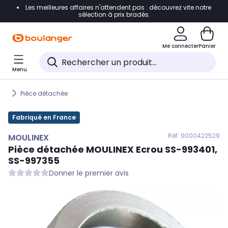
Les meilleures affaires n'attendent pas : découvrez vite notre
Accéder directement à la navigation
sélection à prix bradés.
Accéder directement au contenu
Me connecter
Panier
Accéder directement au pied de page
Menu
Accéder directement au chatbot
Pièce détachée
Fabriqué en France
Réf. 900
0422529
MOULINEX
Pièce détachée
MOULINEX
Ecrou SS-993401,
SS-997355
Donner le premier avis