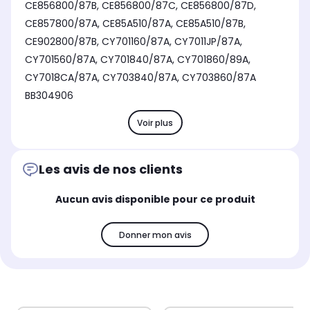
CE856800/87B, CE856800/87C, CE856800/87D,
CE857800/87A, CE85A510/87A, CE85A510/87B,
CE902800/87B, CY701160/87A, CY7011JP/87A,
CY701560/87A, CY701840/87A, CY701860/89A,
CY7018CA/87A, CY703840/87A, CY703860/87A
BB304906
Voir plus
Les avis de nos clients
Aucun avis disponible pour ce produit
Donner mon avis