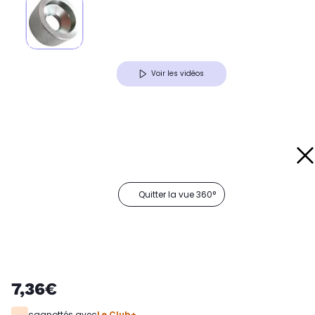
Voir les vidéos
Quitter la vue 360°
7,36€
cagnottés avec
Le Club+