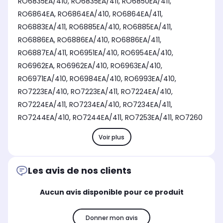
RO6835EA/410, RO6835EA/411, RO6850EA/411,
RO6864EA, RO6864EA/410, RO6864EA/411,
RO6883EA/411, RO6885EA/410, RO6885EA/411,
RO6886EA, RO6886EA/410, RO6886EA/411,
RO6887EA/411, RO6951EA/410, RO6954EA/410,
RO6962EA, RO6962EA/410, RO6963EA/410,
RO6971EA/410, RO6984EA/410, RO6993EA/410,
RO7223EA/410, RO7223EA/411, RO7224EA/410,
RO7224EA/411, RO7234EA/410, RO7234EA/411,
RO7244EA/410, RO7244EA/411, RO7253EA/411, RO7260
Voir plus
Les avis de nos clients
Aucun avis disponible pour ce produit
Donner mon avis