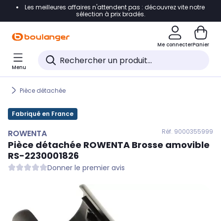
Les meilleures affaires n'attendent pas : découvrez vite notre
Accéder directement à la navigation
sélection à prix bradés.
Accéder directement au contenu
Me connecter
Panier
Accéder directement au pied de page
Menu
Accéder directement au chatbot
Pièce détachée
Fabriqué en France
Réf. 900
0355999
ROWENTA
Pièce détachée
ROWENTA
Brosse amovible
RS-2230001826
Donner le premier avis