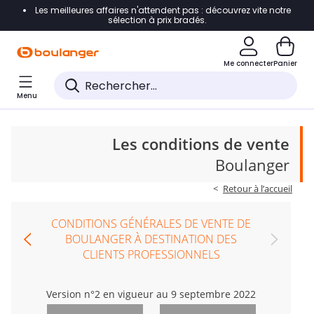
Les meilleures affaires n'attendent pas : découvrez vite notre
Accéder directement à la navigation
sélection à prix bradés.
Accéder directement au contenu
Me connecter
Panier
Accéder directement au pied de page
Menu
Accéder directement au chatbot
Les conditions de vente
Boulanger
Retour à l’accueil
CONDITIONS GÉNÉRALES DE VENTE DE
BOULANGER À DESTINATION DES
CLIENTS PROFESSIONNELS
Version n°2 en vigueur au 9 septembre 2022