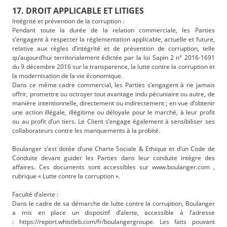
17. DROIT APPLICABLE ET LITIGES
Intégrité et prévention de la corruption :
Pendant toute la durée de la relation commerciale, les Parties
s’engagent à respecter la réglementation applicable, actuelle et future,
relative aux règles d’intégrité et de prévention de corruption, telle
qu’aujourd’hui territorialement édictée par la loi Sapin 2 n° 2016-1691
du 9 décembre 2016 sur la transparence, la lutte contre la corruption et
la modernisation de la vie économique.
Dans ce même cadre commercial, les Parties s’engagent à ne jamais
offrir, promettre ou octroyer tout avantage indu pécuniaire ou autre, de
manière intentionnelle, directement ou indirectement ; en vue d’obtenir
une action illégale, illégitime ou déloyale pour le marché, à leur profit
ou au profit d’un tiers. Le Client s’engage également à sensibiliser ses
collaborateurs contre les manquements à la probité.
Boulanger s’est dotée d’une Charte Sociale & Ethique et d’un Code de
Conduite devant guider les Parties dans leur conduite intègre des
affaires. Ces documents sont accessibles sur www.boulanger.com ,
rubrique « Lutte contre la corruption ».
Faculté d’alerte :
Dans le cadre de sa démarche de lutte contre la corruption, Boulanger
a mis en place un dispositif d’alerte, accessible à l’adresse
: https://report.whistleb.com/fr/boulangergroupe. Les faits pouvant