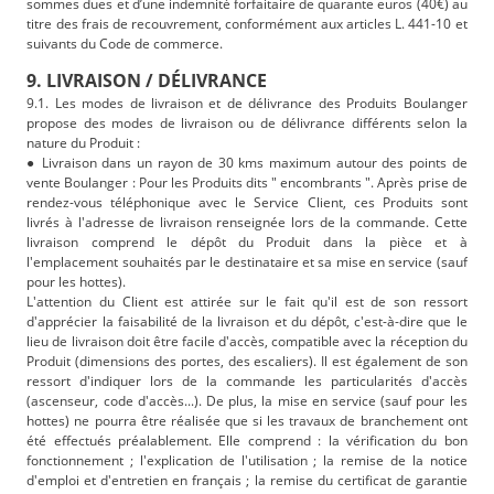
sommes dues et d’une indemnité forfaitaire de quarante euros (40€) au
titre des frais de recouvrement, conformément aux articles L. 441-10 et
suivants du Code de commerce.
9. LIVRAISON / DÉLIVRANCE
9.1. Les modes de livraison et de délivrance des Produits Boulanger
propose des modes de livraison ou de délivrance différents selon la
nature du Produit :
● Livraison dans un rayon de 30 kms maximum autour des points de
vente Boulanger : Pour les Produits dits " encombrants ". Après prise de
rendez-vous téléphonique avec le Service Client, ces Produits sont
livrés à l'adresse de livraison renseignée lors de la commande. Cette
livraison comprend le dépôt du Produit dans la pièce et à
l'emplacement souhaités par le destinataire et sa mise en service (sauf
pour les hottes).
L'attention du Client est attirée sur le fait qu'il est de son ressort
d'apprécier la faisabilité de la livraison et du dépôt, c'est-à-dire que le
lieu de livraison doit être facile d'accès, compatible avec la réception du
Produit (dimensions des portes, des escaliers). Il est également de son
ressort d'indiquer lors de la commande les particularités d'accès
(ascenseur, code d'accès...). De plus, la mise en service (sauf pour les
hottes) ne pourra être réalisée que si les travaux de branchement ont
été effectués préalablement. Elle comprend : la vérification du bon
fonctionnement ; l'explication de l'utilisation ; la remise de la notice
d'emploi et d'entretien en français ; la remise du certificat de garantie