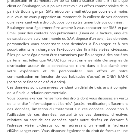
prospection et d’amélioration de sa connaissance client. En tant que
client de Boulanger, vous pouvez recevoir les offres commerciales de la
part de Boulanger par SMS et/ou par Email et/ou par courrier, à moins
que vous ne vous y opposiez au moment de la collecte de vos données
ou en exerçant votre droit d’opposition au traitement de vos données.
Boulanger peut également être amené à vous contacter par SMS et par
Email pour des contacts non publicitaires (Envoi de la facture, enquête
de satisfaction, suivi commande ou SAV, dépose d’un avis). Les données
personnelles vous concernant sont destinées à Boulanger et à ses
sous-traitants en charge de l’exécution des finalités visées ci-dessus.
Elles peuvent également être transmises par Boulanger à des sociétés
partenaires, telles que VALIUZ (qui réunit un ensemble d’enseignes de
distribution autour de la connaissance client dans le but d’améliorer
votre expérience et de personnaliser nos offres et notre
communication en fonction de vos habitudes d’achat) et ONEY BANK
(partenaire financier visé ci-après).
Ces données sont conservées pendant un délai de trois ans à compter
de la fin de la relation commerciale.
Vous pouvez exercer l'ensemble des droits dont vous disposez en vertu
de la loi dite "Informatique et Libertés" (accès, rectification, effacement
des données, limitation du traitement sur ces données, opposition à
l’utilisation de ces données, portabilité de ces données, directives
relatives au sort de ces données après votre décès) en écrivant à
l’adresse visée ci-dessus ou en adressant un email à l’adresse
cil@boulanger.com. Vous disposez également du droit de formuler une