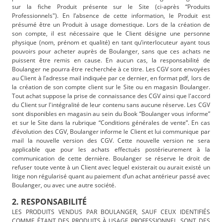
sur la fiche Produit présente sur le Site (ci-après “Produits
Professionnels"). En l’absence de cette information, le Produit est
présumé être un Produit à usage domestique. Lors de la création de
son compte, il est nécessaire que le Client désigne une personne
physique (nom, prénom et qualité) en tant qu’interlocuteur ayant tous
pouvoirs pour acheter auprès de Boulanger, sans que ces achats ne
puissent être remis en cause. En aucun cas, la responsabilité de
Boulanger ne pourra être recherchée à ce titre. Les CGV sont envoyées
au Client à l’adresse mail indiquée par ce dernier, en format pdf, lors de
la création de son compte client sur le Site ou en magasin Boulanger.
Tout achat suppose la prise de connaissance des CGV ainsi que l'accord
du Client sur l'intégralité de leur contenu sans aucune réserve. Les CGV
sont disponibles en magasin au sein du Book “Boulanger vous informe”
et sur le Site dans la rubrique “Conditions générales de vente”. En cas
d’évolution des CGV, Boulanger informe le Client et lui communique par
mail la nouvelle version des CGV. Cette nouvelle version ne sera
applicable que pour les achats effectués postérieurement à la
communication de cette dernière. Boulanger se réserve le droit de
refuser toute vente à un Client avec lequel existerait ou aurait existé un
litige non régularisé quant au paiement d’un achat antérieur passé avec
Boulanger, ou avec une autre société.
2. RESPONSABILITÉ
LES PRODUITS VENDUS PAR BOULANGER, SAUF CEUX IDENTIFIÉS
COMME ÉTANT DES PRODUITS À USAGE PROFESSIONNEL, SONT DES