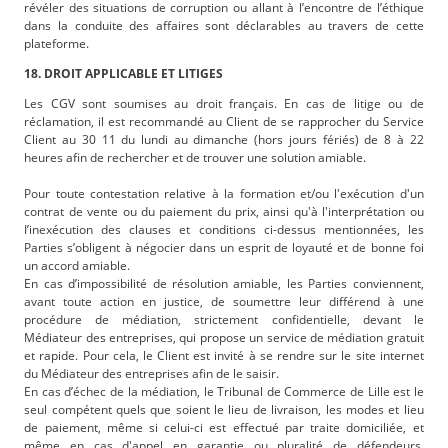
révéler des situations de corruption ou allant à l’encontre de l’éthique
dans la conduite des affaires sont déclarables au travers de cette
plateforme.
18. DROIT APPLICABLE ET LITIGES
Les CGV sont soumises au droit français. En cas de litige ou de
réclamation, il est recommandé au Client de se rapprocher du Service
Client au 30 11 du lundi au dimanche (hors jours fériés) de 8 à 22
heures afin de rechercher et de trouver une solution amiable.
Pour toute contestation relative à la formation et/ou l'exécution d'un
contrat de vente ou du paiement du prix, ainsi qu'à l'interprétation ou
I’inexécution des clauses et conditions ci-dessus mentionnées, les
Parties s’obligent à négocier dans un esprit de loyauté et de bonne foi
un accord amiable.
En cas d’impossibilité de résolution amiable, les Parties conviennent,
avant toute action en justice, de soumettre leur différend à une
procédure de médiation, strictement confidentielle, devant le
Médiateur des entreprises, qui propose un service de médiation gratuit
et rapide. Pour cela, le Client est invité à se rendre sur le site internet
du Médiateur des entreprises afin de le saisir.
En cas d’échec de la médiation, le Tribunal de Commerce de Lille est le
seul compétent quels que soient le lieu de livraison, les modes et lieu
de paiement, même si celui-ci est effectué par traite domiciliée, et
même en cas d'appel en garantie ou pluralité de défendeurs.