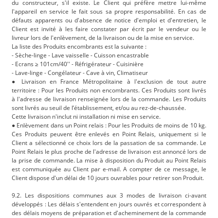
du constructeur, s'il existe. Le Client qui préfère mettre lui-même
l'appareil en service le fait sous sa propre responsabilité. En cas de
défauts apparents ou d'absence de notice d'emploi et d'entretien, le
Client est invité à les faire constater par écrit par le vendeur ou le
livreur lors de l'enlèvement, de la livraison ou de la mise en service.
La liste des Produits encombrants est la suivante :
- Sèche-linge - Lave vaisselle - Cuisson encastrable
- Ecrans ≥ 101cm/40'' - Réfrigérateur - Cuisinière
- Lave-linge - Congélateur - Cave à vin, Climatiseur
● Livraison en France Métropolitaine à l'exclusion de tout autre
territoire : Pour les Produits non encombrants. Ces Produits sont livrés
à l'adresse de livraison renseignée lors de la commande. Les Produits
sont livrés au seuil de l’établissement, et/ou au rez-de-chaussée.
Cette livraison n'inclut ni installation ni mise en service.
● Enlèvement dans un Point relais : Pour les Produits de moins de 10 kg.
Ces Produits peuvent être enlevés en Point Relais, uniquement si le
Client a sélectionné ce choix lors de la passation de sa commande. Le
Point Relais le plus proche de l'adresse de livraison est annoncé lors de
la prise de commande. La mise à disposition du Produit au Point Relais
est communiquée au Client par e-mail. A compter de ce message, le
Client dispose d'un délai de 10 jours ouvrables pour retirer son Produit.
9.2. Les dispositions communes aux 3 modes de livraison ci-avant
développés : Les délais s'entendent en jours ouvrés et correspondent à
des délais moyens de préparation et d'acheminement de la commande