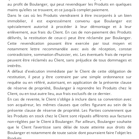
au profit de Boulanger, qui peut revendiquer les Produits en quelques
mains qu’elles se trouvent, et ce jusqu’à complet paiement.
Dans le cas où les Produits viendraient à être incorporés à un bien
immobilier, il est expressément convenu que Boulanger est
spécialement autorisé à procéder à leur démontage et à leur
enlèvement, aux frais du Client. En cas de non-paiement des Produits
délivrés, la restitution de ceux-ci peut être réclamée par Boulanger.
Cette revendication pouvant être exercée par tout moyen et
notamment lettre recommandée avec avis de réception, constat
contradictoire, sommation d’huissier, etc. Les éventuels frais de reprise
peuvent être réclamés au Client, sans préjudice de tous dommages et
intérêts.
A défaut d'exécution immédiate par le Client de cette obligation de
restitution, il peut y être contraint par une simple ordonnance sur
requête ou en référé, autorisant, en application de la présente clause
de réserve de propriété, Boulanger à reprendre les Produits chez le
Client, ou en tout autre lieu, aux frais exclusifs de ce dernier.
En cas de revente, le Client s'oblige à inclure dans sa convention avec
son acquéreur, les mêmes clauses que celles figurant au sein de la
présente clause de réserve de propriété. Les Parties conviennent que
les Produits en stock chez le Client sont réputés afférents aux factures
non-réglées par le Client à Boulanger. Par ailleurs, Boulanger souhaite
que le Client l’avertisse sans délai de toute atteinte aux droits de
Boulanger et notamment de toute saisie dont pourraient faire l'objet les
Produits.