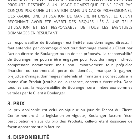
PRODUITS DESTINÉS À UN USAGE DOMESTIQUE ET NE SONT PAS
CONÇUS POUR UNE UTILISATION DANS UN CADRE PROFESSIONNEL,
C’EST-À-DIRE UNE UTILISATION DE MANIÈRE INTENSIVE. LE CLIENT
RECONNAIT AVOIR ETE AVERTI DES RISQUES LIÉS À UNE TELLE
UTILISATION ET EST RESPONSABLE DE TOUS LES ÉVENTUELS
DOMMAGES EN RÉSULTANT.
La responsabilité de Boulanger est limitée aux dommages directs. Il
faut entendre par dommage direct tout dommage causé au Client par
l’action directe de Boulanger ou un de ses préposés. La responsabilité
de Boulanger ne pourra être engagée pour tout dommage indirect,
comprenant notamment mais non limitativement tout préjudice
financier ou commercial, perte de données, manque à gagner,
préjudice d’image, dommages matériels et immatériels consécutifs à la
panne d’un Produit (trouble de jouissance, contenus éventuels). Dans
tous les cas, la responsabilité de Boulanger sera limitée aux sommes
versées par le Client à Boulanger.
3. PRIX
Le prix applicable est celui en vigueur au jour de l’achat du Client.
Conformément à la législation en vigueur, Boulanger facture l’éco-
participation en sus du prix des Produits, celle-ci étant dissociée de
façon apparente sur la facture.
4. DISPONIBILITÉ