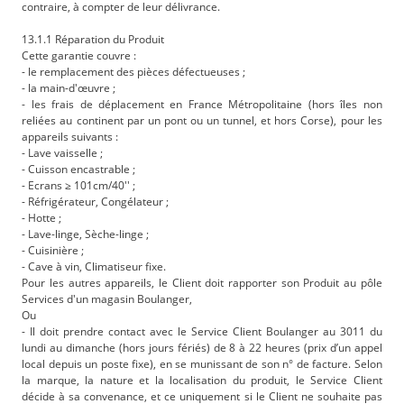
contraire, à compter de leur délivrance.
13.1.1 Réparation du Produit
Cette garantie couvre :
- le remplacement des pièces défectueuses ;
- la main-d'œuvre ;
- les frais de déplacement en France Métropolitaine (hors îles non
reliées au continent par un pont ou un tunnel, et hors Corse), pour les
appareils suivants :
- Lave vaisselle ;
- Cuisson encastrable ;
- Ecrans ≥ 101cm/40'' ;
- Réfrigérateur, Congélateur ;
- Hotte ;
- Lave-linge, Sèche-linge ;
- Cuisinière ;
- Cave à vin, Climatiseur fixe.
Pour les autres appareils, le Client doit rapporter son Produit au pôle
Services d'un magasin Boulanger,
Ou
- Il doit prendre contact avec le Service Client Boulanger au 3011 du
lundi au dimanche (hors jours fériés) de 8 à 22 heures (prix d’un appel
local depuis un poste fixe), en se munissant de son n° de facture. Selon
la marque, la nature et la localisation du produit, le Service Client
décide à sa convenance, et ce uniquement si le Client ne souhaite pas