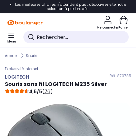
Les meilleures affaires n'attendent pas : découvrez vite notre
Accéder directement à la navigation
sélection à prix bradés.
Accéder directement au contenu
Me connecter
Panier
Accéder directement au pied de page
Menu
Accéder directement au chatbot
Accueil
Souris
Exclusivité internet
Réf. 879
785
LOGITECH
Souris sans fil
LOGITECH
M235 Silver
4,5/5
(
76
)