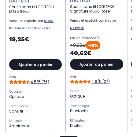
LOGITECH
LO
LOGITECH
Souris sans fil LOGITECH
Sou
Souris sans fil LOGITECH
Signature M650 Rose
M5
M235 Silver
Vendu et expédié par
Electro
Ven
Vendu et expédié par
Stock
Network
Ne
Bureau Maison Bien-être
6
19,25€
Prix de référence
49,99€
-18%
40,62€
Ajouter au panier
Ajouter au panier
Avis
Avi
Avis
4.6/5 (37)
4.5/5 (76)
Capteur
Cap
Capteur
Optique
Op
Optique
Technologie
Tec
Technologie
Bluetooth
San
Sans fil
Utilisateur
Uti
Utilisateur
Droitier
Tra
Ambidextre
Sensibilité max
Sen
Sensibilité max