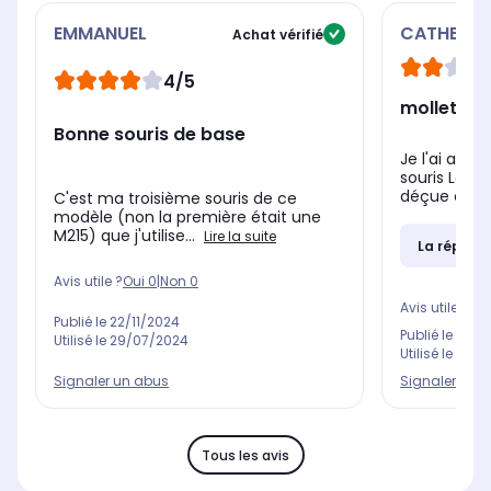
EMMANUEL
CATHERIN
Achat vérifié
4/5
mollette 
Bonne souris de base
Je l'ai ach
souris Logit
déçue car la
C'est ma troisième souris de ce
modèle (non la première était une
M215) que j'utilise...
Lire la suite
La répons
Avis utile ?
Oui
0
|
Non
0
Avis utile ?
Oui
Publié le
22/11/2024
Publié le
24/1
Utilisé le
29/07/2024
Utilisé le
24/1
Signaler un abus
Signaler un 
Tous les avis