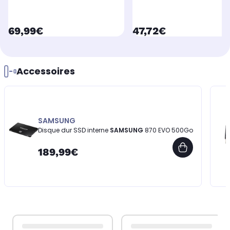
currentPrice
currentPrice
69,99€
47,72€
Accessoires
SAMSUNG
Disque dur SSD interne
SAMSUNG
870 EVO 500Go
189,99€