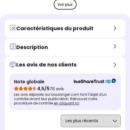
2000 dpi
20
1000 dpi
Voir plus
Type
Typ
Type
Souris sans fil
Sou
Souris sans fil
Utilisation
Uti
Utilisation
Caractéristiques du produit
Bureautique
Bu
Bureautique
Autonomie
Aut
Autonomie
Non communiqué
-
1 an
Description
Rétroéclairage LED
Rét
Rétroéclairage LED
Non
-
Non
Les avis de nos clients
Fabriqué en
Fab
Fabriqué en
Chine
Ch
Chine
Note globale
4,5/5
76 avis
Les avis déposés sur boulanger.com font l'objet d'un
contrôle avant leur publication. Retrouvez notre
procédure de contrôle
en cliquant ici
.