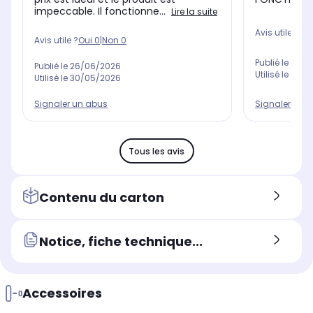
impeccable. Il fonctionne...
Lire la suite
Avis utile ?
Oui
Avis utile ?
Oui
0
|
Non
0
Publié le
26/0
Publié le
26/06/2026
Utilisé le
30/0
Utilisé le
30/05/2026
Signaler un 
Signaler un abus
Tous les avis
Contenu du carton
Notice, fiche technique...
Accessoires