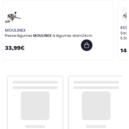
ESS
MOULINEX
Sac 
Presse légumes
MOULINEX
à légumes diam24cm
5.5
33,99€
14