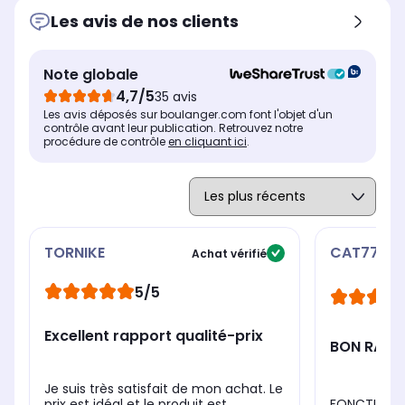
Les avis de nos clients
Note globale
4,7/5
35 avis
Les avis déposés sur boulanger.com font l'objet d'un
contrôle avant leur publication. Retrouvez notre
procédure de contrôle
en cliquant ici
.
TORNIKE
CAT7785
Achat vérifié
5/5
Excellent rapport qualité-prix
BON RAPPO
Je suis très satisfait de mon achat. Le
FONCTIONN
prix est idéal et le produit est