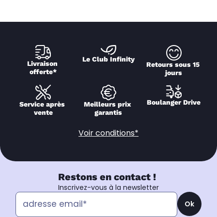
Le Club Infinity
Livraison 
Retours sous 15 
offerte*
jours
Boulanger Drive
Service après 
Meilleurs prix 
vente
garantis
Voir conditions*
Restons en contact !
Inscrivez-vous à la newsletter
Ok