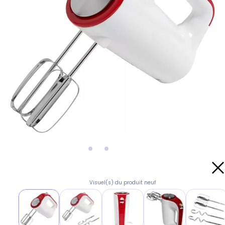
Visuel(s) du produit neuf