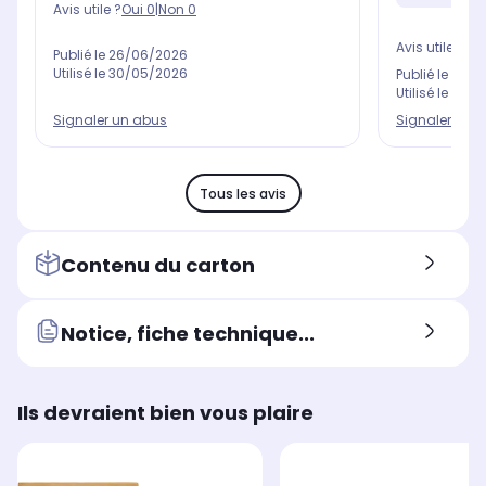
Avis utile ?
Oui
0
|
Non
0
Avis utile ?
Oui
Publié le
26/06/2026
Utilisé le
30/05/2026
Publié le
02/0
Utilisé le
11/0
Signaler un abus
Signaler un 
Tous les avis
Contenu du carton
Notice, fiche technique...
Ils devraient bien vous plaire