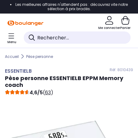
Les meilleures affaires n'attendent pas : découvrez vite notre
Accéder directement à la navigation
sélection à prix bradés.
Accéder directement au contenu
Me connecter
Panier
Accéder directement au pied de page
Menu
Accéder directement au chatbot
Accueil
Pèse personne
Réf. 801
0439
ESSENTIELB
Pèse personne
ESSENTIELB
EPPM Memory
coach
4,6/5
(
63
)