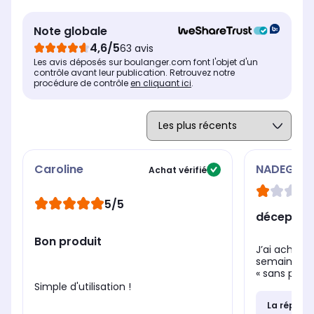
% masse graisseuse
% m
% masse graisseuse
Note globale
Non
No
Non
4,6/5
63 avis
% masse hydrique
% m
% masse hydrique
Les avis déposés sur boulanger.com font l'objet d'un
Non
No
Non
contrôle avant leur publication. Retrouvez notre
procédure de contrôle
en cliquant ici
.
Caroline
NADEGE
Achat vérifié
5/5
déception
Bon produit
J’ai acheté 
semaines.. C
« sans pile » 
Simple d'utilisation !
La répons