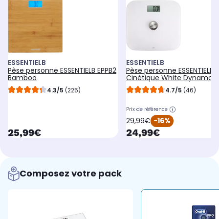
ESSENTIELB
ESSENTIELB
Pèse personne ESSENTIELB EPPB2
Pèse personne ESSENTIELB
Bamboo
Cinétique White Dynamo
4.3/5
(225)
4.7/5
(46)
Prix de référence
oldPrice
29,99€
-16%
currentPrice
currentPrice
25,99€
24,99€
Composez votre pack