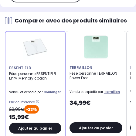
Comparer avec des produits similaires
TERRAILLON
RO
ESSENTIELB
Pèse personne TERRAILLON
Pè
Pèse personne ESSENTIELB
Power Free
ES
EPPM Memory coach
Vendu et expédié par
Terraillon
Ven
Vendu et expédié par
Boulanger
34,99€
1
Prix de référence
20,99€
-23%
15,99€
Ajouter au panier
Ajouter au panier