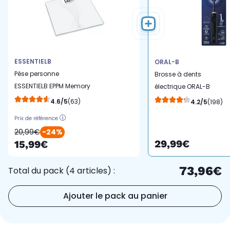
ESSENTIELB
ORAL-B
Pèse personne
Brosse à dents
ESSENTIELB EPPM Memory
électrique ORAL-B
coach
Vitality Pro protect x
4.6/5
(63)
4.2/5
(198)
clean + 1 brossette
Prix de référence
20,99€
-24%
29,99€
15,99€
73,96€
Total du pack (4 articles) :
Ajouter le pack au panier