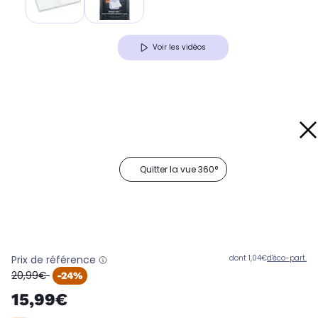
Voir les vidéos
Quitter la vue 360°
Prix de référence
dont 1,04€
d'éco-part.
oldPrice
20,99€
-24%
15,99€