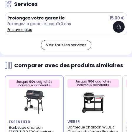
Services
Prolongez votre garantie
15,00 €
Prolongez la garantie jusqu'à 3 ans
En savoir plus
Voir tous les services
Comparer avec des produits similaires
Jusqu'à
90€
cagnottés
Jusqu'à
90€
cagnottés
nouveaux adhérents
nouveaux adhérents
WEBER
NA
ESSENTIELB
Barbecue charbon WEBER
Ba
Barbecue charbon
Charbon Performer Premium
NAP
ESSENTIELB EBCA1 noir sur