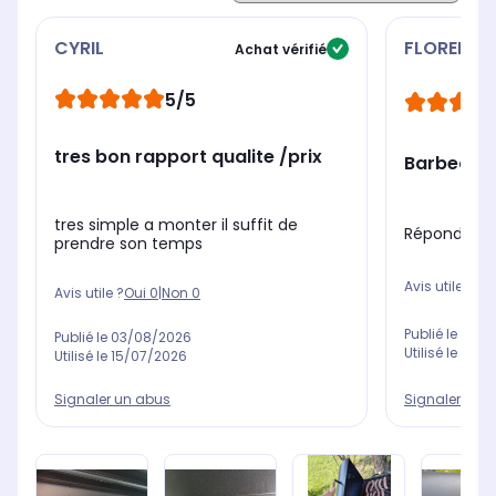
pizza, cocotte)
CYRIL
FLORENCE
Achat vérifié
5/5
tres bon rapport qualite /prix
Barbecue
tres simple a monter il suffit de
Répond à m
prendre son temps
Avis utile ?
Oui
Avis utile ?
Oui
0
|
Non
0
Publié le
09/0
Publié le
03/08/2026
Utilisé le
24/0
Utilisé le
15/07/2026
Signaler un 
Signaler un abus