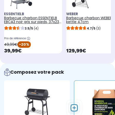
ESSENTIELB
WEBER
Barbecue charbon ESSENTIELB
Barbecue charbon WEBER b
EBCA3 noir gris sur pieds, 37x23
kettle 47cm
cm
3.5/5
(4)
4.7/5
(3)
Prix de référence
oldPrice
49,99€
-20%
currentPrice
currentPrice
39,99€
129,99€
Composez votre pack