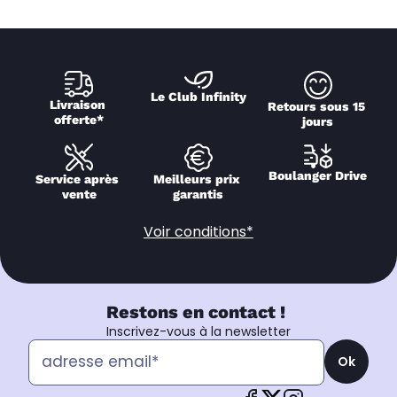
Le Club Infinity
Livraison 
Retours sous 15 
offerte*
jours
Boulanger Drive
Service après 
Meilleurs prix 
vente
garantis
Voir conditions*
Restons en contact !
Inscrivez-vous à la newsletter
Ok