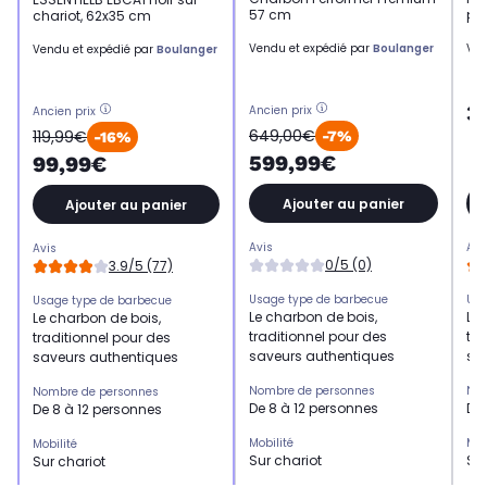
57 cm
pi
chariot, 62x35 cm
Vendu et expédié par
Boulanger
Ven
Vendu et expédié par
Boulanger
3
Ancien prix
Ancien prix
649,00€
119,99€
-7%
-16%
599,99€
99,99€
Ajouter au panier
Ajouter au panier
Avis
Avi
Avis
0/5 (0)
3.9/5 (77)
Usage type de barbecue
Usa
Usage type de barbecue
Le charbon de bois,
Le 
Le charbon de bois,
traditionnel pour des
tra
traditionnel pour des
saveurs authentiques
sa
saveurs authentiques
Nombre de personnes
Nom
Nombre de personnes
De 8 à 12 personnes
De 
De 8 à 12 personnes
Mobilité
Mob
Mobilité
Sur chariot
Sur
Sur chariot