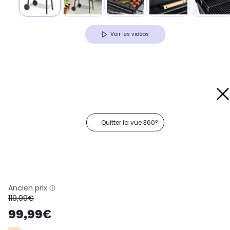
Voir les vidéos
Quitter la vue 360°
Ancien prix
oldPrice
119,99€
99,99€