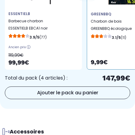
ESSENTIELB
GREENBBQ
Barbecue charbon
Charbon de bois
ESSENTIELB EBCA1 noir
GREENBBQ écologique
sur chariot, 62x35 cm
noyaux d'olives 4kg
3.9/5
(77)
3.1/5
(11)
Ancien prix
119,99€
9,99€
99,99€
147,99€
Total du pack (4 articles) :
Ajouter le pack au panier
Accessoires