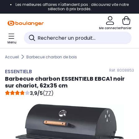
Les meilleures affaires n'attendent pas : découvrez vite notre
Accéder directement à la navigation
sélection à prix bradés.
Accéder directement au contenu
Me connecter
Panier
Accéder directement au pied de page
Menu
Accéder directement au chatbot
Accueil
Barbecue charbon de bois
Réf. 800
8853
ESSENTIELB
Barbecue charbon
ESSENTIELB
EBCA1 noir
sur chariot, 62x35 cm
3,9/5
(
77
)