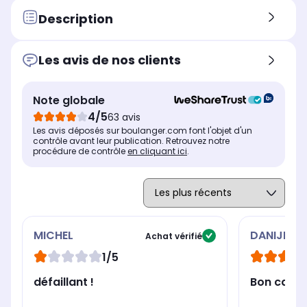
Description
Les avis de nos clients
Note globale
4/5
63 avis
Les avis déposés sur boulanger.com font l'objet d'un
contrôle avant leur publication. Retrouvez notre
procédure de contrôle
en cliquant ici
.
MICHEL
DANIJELA
Achat vérifié
1/5
défaillant !
Bon casqu