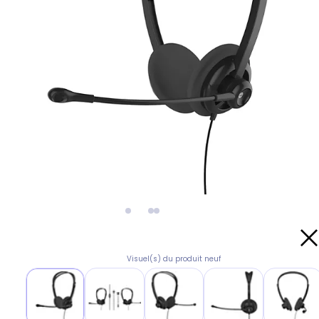
Visuel(s) du produit neuf