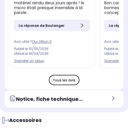
matériel rendu deux jours après ! le
Bon casque, 
micro était presque insensible à là
bonnes bass
parole.
conception 
La réponse de Boulanger
La répons
Avis utile ?
Oui
0
|
Non
0
Avis utile ?
Oui
Publié le
10/05/2026
Publié le
25/0
Utilisé le
18/04/2026
Utilisé le
29/0
Signaler un abus
Signaler un 
Tous les avis
Notice, fiche technique...
Accessoires