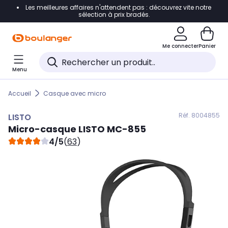
Les meilleures affaires n'attendent pas : découvrez vite notre
Accéder directement à la navigation
sélection à prix bradés.
Accéder directement au contenu
Me connecter
Panier
Accéder directement au pied de page
Menu
Accéder directement au chatbot
Accueil
Casque avec micro
Réf. 800
4855
LISTO
Micro-casque
LISTO
MC-855
4/5
(
63
)