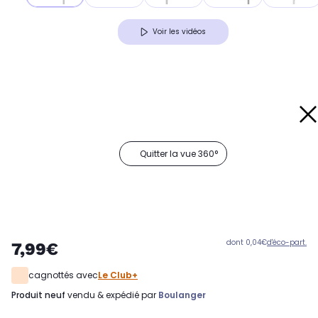
Voir les vidéos
Quitter la vue 360°
dont 0,04€
d'éco-part.
7,99€
cagnottés avec
Le Club+
produit neuf
vendu & expédié par
Boulanger