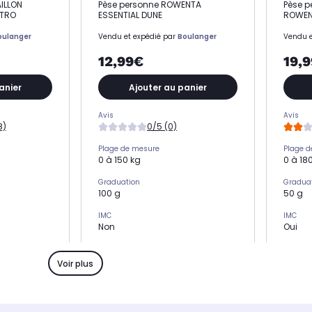
ILLON
Pèse personne ROWENTA
Pèse 
TRO
ESSENTIAL DUNE
ROWEN
oulanger
Vendu et expédié par
Boulanger
Vendu e
12,99€
19,
anier
Ajouter au panier
Avis
Avis
8)
0/5 (0)
Plage de mesure
Plage 
0 à 150 kg
0 à 18
Graduation
Gradua
100 g
50 g
IMC
IMC
Non
Oui
Alimentation
Aliment
nies
2 piles AAA fournies
2 piles
Voir plus
Indicateur pile usagée
Indicat
-
-