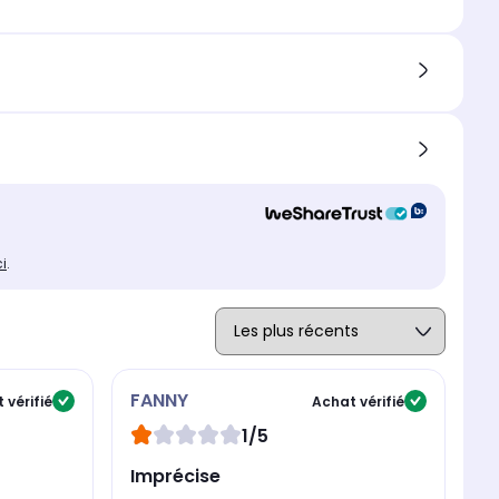
ci
.
FANNY
J
 vérifié
Achat vérifié
1/5
Imprécise