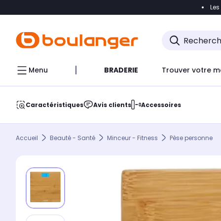
Les
Accéder directement à la navigation
Accéder direct
Menu
BRADERIE
Trouver votre m
Caractéristiques
Avis clients
Accessoires
Accueil
Beauté - Santé
Minceur - Fitness
Pèse personne