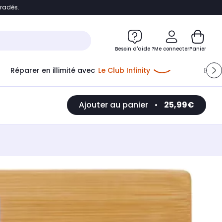
bradés.
e
Accéder directement au chatbot
Besoin d'aide ?
Me connecter
Panier
Réparer en illimité avec
Le Club Infinity
Econ
Ajouter au panier
•
25,99€