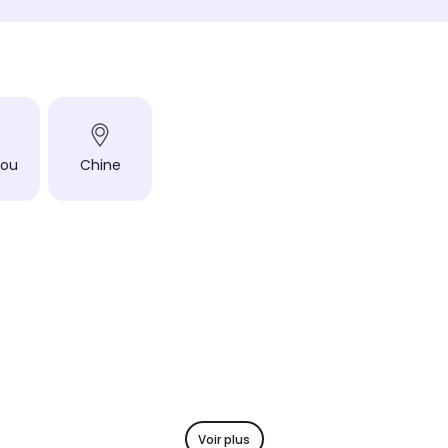
Matière du plateau
Matière
Verre
Verre
Produit
Produit
ronique
Pèse personne électronique
Pèse 
en mémoire
Nombre de personnes en mémoire
Nombre
Sans
8
% masse graisseuse
% mass
ou
Chine
Non
Oui
% masse hydrique
% mass
Non
Oui
Voir plus