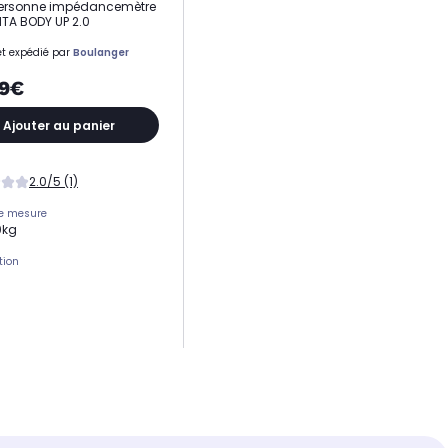
personne impédancemètre
TA BODY UP 2.0
t expédié par
Boulanger
99€
Ajouter au panier
2.0/5 (1)
de mesure
0kg
tion
ation
 AAA fournies
eur pile usagée