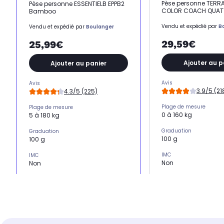
Pèse personne TERRA
Pèse personne ESSENTIELB EPPB2
COLOR COACH QUAT
Bamboo
Vendu et expédié par
B
Vendu et expédié par
Boulanger
29,59€
25,99€
Ajouter au p
Ajouter au panier
Avis
Avis
3.9/5 (21
4.3/5 (225)
Plage de mesure
Plage de mesure
0 à 160 kg
5 à 180 kg
Graduation
Graduation
100 g
100 g
IMC
IMC
Non
Non
Alimentation
Alimentation
4 piles AAA non four
2 piles AAA fournies
Indicateur pile usagée
Indicateur pile usagée
-
Oui