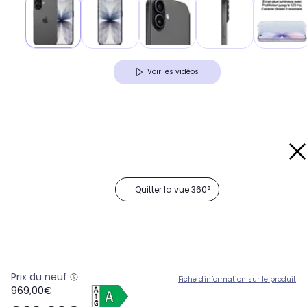
Voir les vidéos
Quitter la vue 360°
Prix du neuf
Fiche d'information sur le produit
oldPrice
969,00€