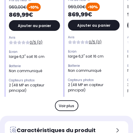
Prix du neuf
969,00€
14
969,00€
-10%
-10%
869,99€
9
869,99€
Ajouter au panier
Ajouter au panier
Avis
Avi
Avis
0/5 (0)
0/5 (0)
Ecran
Ecr
Ecran
large 6,3" soit 16 cm
lar
large 6,3" soit 16 cm
Batterie
Bat
Batterie
Non communiqué
No
Non communiqué
Capteurs photos
Cap
Capteurs photos
2 (48 MP en capteur
3 (
2 (48 MP en capteur
principal)
pri
principal)
Mémoire RAM
Mé
Mémoire RAM
-
8 
-
Voir plus
Processeur
Pro
Processeur
Puce A19
Puc
Puce A19
Résolution
Rés
Résolution
Caractéristiques du produit
48 mégapixels
48