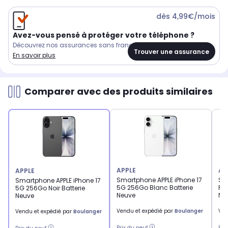
dès 4,99€/mois
Avez-vous pensé à protéger votre téléphone ?
Découvrez nos assurances sans franchise
Trouver une assurance
En savoir plus
Comparer avec des produits similaires
APPLE
AP
APPLE
Smartphone APPLE iPhone 17
Sm
Smartphone APPLE iPhone 17
5G 256Go Blanc Batterie
Pr
5G 256Go Noir Batterie
Neuve
Nat
Neuve
Vendu et expédié par
Boulanger
Ven
Vendu et expédié par
Boulanger
Prix du neuf
Pri