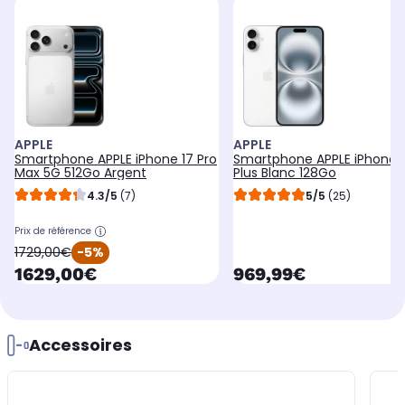
APPLE
APPLE
Smartphone APPLE iPhone 17 Pro
Smartphone APPLE iPhone 
Max 5G 512Go Argent
Plus Blanc 128Go
4.3/5
(7)
5/5
(25)
Prix de référence
oldPrice
1729,00€
-5%
currentPrice
currentPrice
1629,00€
969,99€
Accessoires