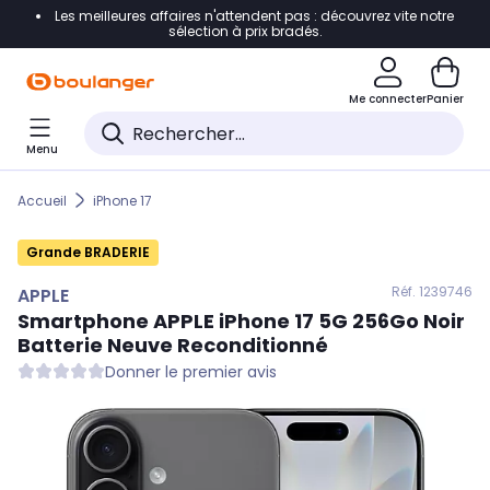
Les meilleures affaires n'attendent pas : découvrez vite notre
Accéder directement à la navigation
sélection à prix bradés.
Accéder directement au contenu
Me connecter
Panier
Accéder directement au pied de page
Menu
Accéder directement au chatbot
Accueil
iPhone 17
Grande BRADERIE
Réf. 123
9746
APPLE
Smartphone
APPLE
iPhone 17 5G 256Go Noir
Batterie Neuve Reconditionné
Donner le premier avis