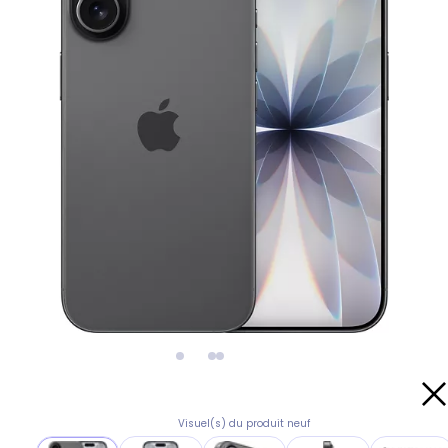
Visuel(s) du produit neuf