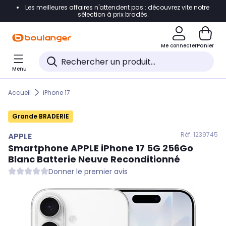
Les meilleures affaires n'attendent pas : découvrez vite notre
Accéder directement à la navigation
sélection à prix bradés.
Accéder directement au contenu
Me connecter
Panier
Accéder directement au pied de page
Menu
Accéder directement au chatbot
Accueil
iPhone 17
Grande BRADERIE
Réf. 123
9745
APPLE
Smartphone
APPLE
iPhone 17 5G 256Go
Blanc Batterie Neuve Reconditionné
Donner le premier avis