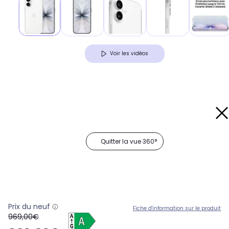
Voir les vidéos
Quitter la vue 360°
Prix du neuf
Fiche d'information sur le produit
oldPrice
969,00€