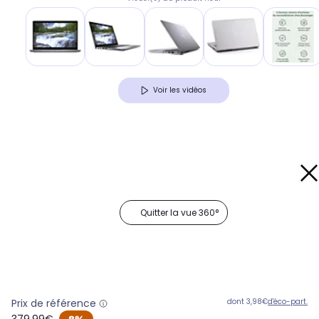
Voir les vidéos
Quitter la vue 360°
Prix de référence
dont 3,98€
d'éco-part.
oldPrice