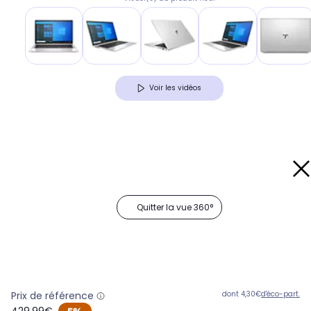
Voir les vidéos
Quitter la vue 360°
Prix de référence
dont 4,30€
d'éco-part.
oldPrice