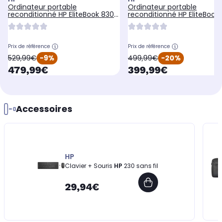
Ordinateur portable
Ordinateur portable
reconditionné HP EliteBook 830
reconditionné HP EliteBook
G9 13' i5-12 16Go 256Go
G7 14' i5-10 16Go 256Go
Prix de référence
Prix de référence
oldPrice
oldPrice
529,99€
-9%
499,99€
-20%
currentPrice
currentPrice
479,99€
399,99€
Accessoires
HP
Clavier + Souris
HP
230 sans fil
29,94€