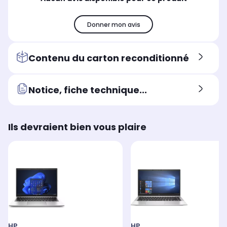
Hauteur produit (cm)
Hau
Hauteur produit (cm)
1.9
1.9
1.8
Donner mon avis
Largeur produit (cm)
Lar
Largeur produit (cm)
30.5
32.
32.4
Contenu du carton reconditionné
Notice, fiche technique...
Ils devraient bien vous plaire
HP
HP