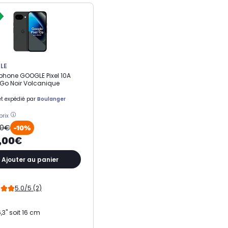
LE
hone GOOGLE Pixel 10A
Go Noir Volcanique
t expédié par
Boulanger
prix
00€
-10%
,00€
Ajouter au panier
5.0/5 (2)
,3" soit 16 cm