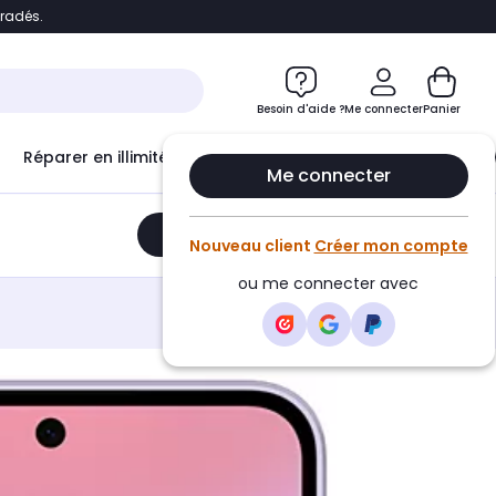
bradés.
e
Accéder directement au chatbot
Besoin d'aide ?
Me connecter
Panier
Réparer en illimité avec
Le Club Infinity
Econ
Me connecter
Ajouter au panier
•
379,00€
Nouveau client
Créer mon compte
ou me connecter avec