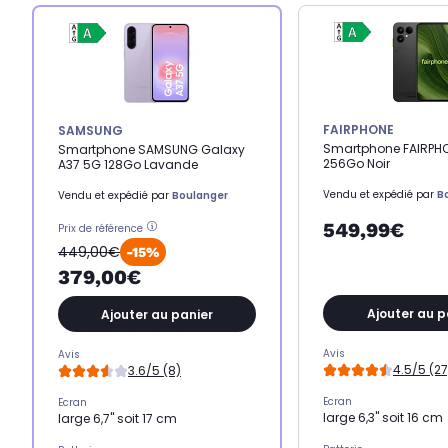
FAIRPHONE
SAMSUNG
Smartphone FAIRPH
Smartphone SAMSUNG Galaxy
256Go Noir
A37 5G 128Go Lavande
Vendu et expédié par
B
Vendu et expédié par
Boulanger
549,99€
Prix de référence
449,00€
-15%
379,00€
Ajouter au p
Ajouter au panier
Avis
Avis
4.5/5 (27
3.6/5 (8)
Ecran
Ecran
large 6,3" soit 16 cm
large 6,7" soit 17 cm