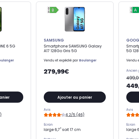
SAMSUNG
GOOG
ONE 6 5G
Smartphone SAMSUNG Galaxy
Smartp
A17 128Go Gris 5G
5G 128
oulanger
Vendu et expédié par
Boulanger
Vendu e
279,99€
Ancien 
499,
449
anier
Ajouter au panier
Avis
Avis
)
4.2/5 (46)
Ecran
Ecran
large 6,7" soit 17 cm
large 6