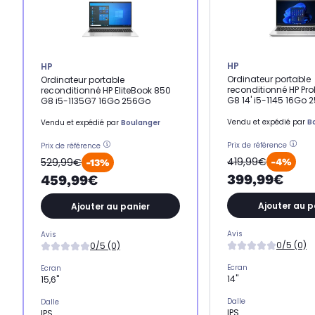
HP
HP
Ordinateur portable
Ordinateur portable
reconditionné HP Pr
reconditionné HP EliteBook 850
G8 14' i5-1145 16Go
G8 i5-1135G7 16Go 256Go
Vendu et expédié par
B
Vendu et expédié par
Boulanger
Prix de référence
Prix de référence
419,99€
529,99€
-4%
-13%
399,99€
459,99€
Ajouter au p
Ajouter au panier
Avis
Avis
0/5 (0)
0/5 (0)
Ecran
Ecran
14"
15,6"
Dalle
Dalle
IPS
IPS