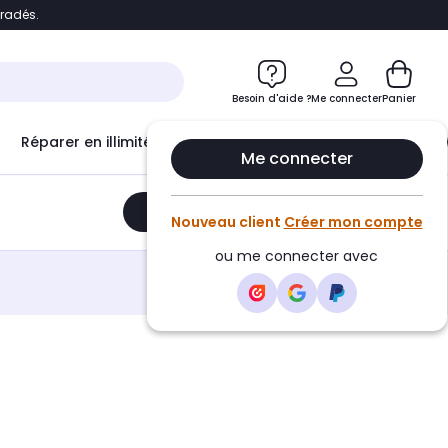
bradés.
e
Accéder directement au chatbot
Besoin d'aide ?
Me connecter
Panier
Réparer en illimité avec
Le Club Infinity
Econ
Me connecter
Ajouter au panier
•
459,99€
Nouveau client
Créer mon compte
ou me connecter avec