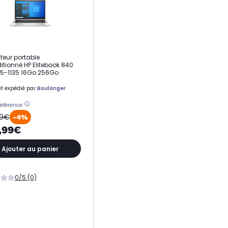
teur portable
itionné HP Elitebook 840
 i5-1135 16Go 256Go
t expédié par
Boulanger
référence
99€
-4%
,99€
Ajouter au panier
0/5 (0)