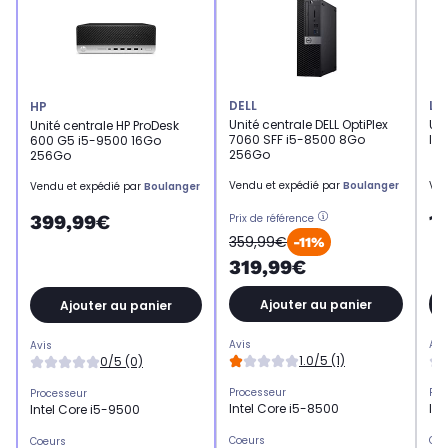
DELL
LE
HP
Unité centrale DELL OptiPlex
Uni
Unité centrale HP ProDesk
7060 SFF i5-8500 8Go
Id
600 G5 i5-9500 16Go
256Go
256Go
Vendu et expédié par
Boulanger
Ven
Vendu et expédié par
Boulanger
1
399,99€
Prix de référence
359,99€
-11%
319,99€
Ajouter au panier
Ajouter au panier
Avis
Avi
Avis
1.0/5 (1)
0/5 (0)
Processeur
Pro
Processeur
Intel Core i5-8500
Int
Intel Core i5-9500
Coeurs
Coe
Coeurs