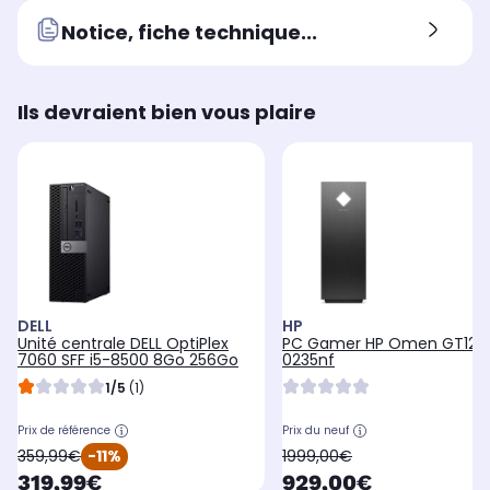
Notice, fiche technique...
Ils devraient bien vous plaire
DELL
HP
Unité centrale DELL OptiPlex
PC Gamer HP Omen GT12-
7060 SFF i5-8500 8Go 256Go
0235nf
1/5
(1)
Prix de référence
Prix du neuf
oldPrice
oldPrice
359,99€
-11%
1999,00€
currentPrice
currentPrice
319,99€
929,00€