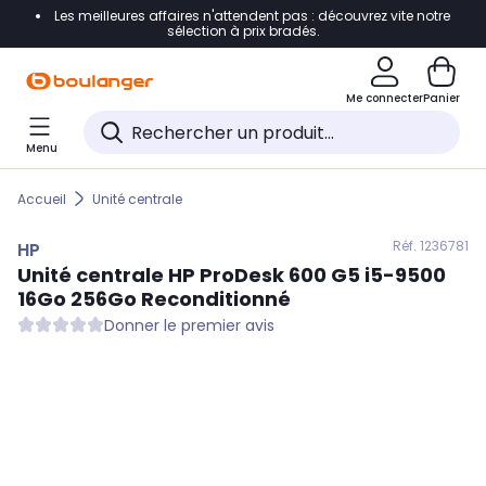
Les meilleures affaires n'attendent pas : découvrez vite notre
Accéder directement à la navigation
sélection à prix bradés.
Accéder directement au contenu
Me connecter
Panier
Accéder directement au pied de page
Menu
Accéder directement au chatbot
Accueil
Unité centrale
Réf. 123
6781
HP
Unité centrale
HP
ProDesk 600 G5 i5-9500
16Go 256Go Reconditionné
Donner le premier avis