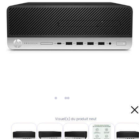
Visuel(s) du produit neuf