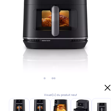
Visuel(s) du produit neuf