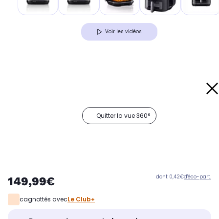
Voir les vidéos
Quitter la vue 360°
dont 0,42€
d'éco-part.
149,99€
cagnottés avec
Le Club+