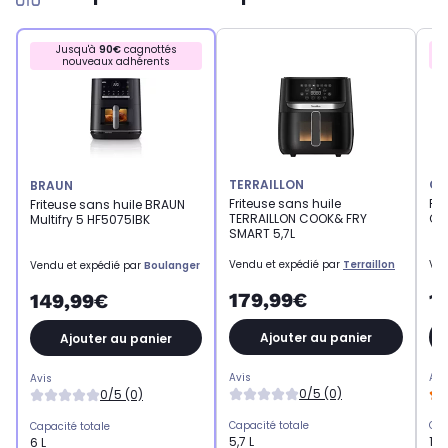
Jusqu'à
90€
cagnottés
nouveaux adhérents
TERRAILLON
CU
BRAUN
Friteuse sans huile
Fri
Friteuse sans huile BRAUN
TERRAILLON COOK& FRY
CU
Multifry 5 HF5075IBK
SMART 5,7L
Vendu et expédié par
Terraillon
Ven
Vendu et expédié par
Boulanger
179,99€
1
149,99€
Ajouter au panier
Ajouter au panier
Avis
Avi
Avis
0/5 (0)
0/5 (0)
Capacité totale
Cap
Capacité totale
5,7 L
13,
6 L