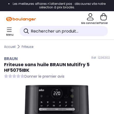
Les meilleures affaires n'attendent pas : découvrez vite notre
Accéder directement à la navigation
sélection à prix bradés.
Accéder directement au contenu
Me connecter
Panier
Accéder directement au pied de page
Menu
Accéder directement au chatbot
Accueil
Friteuse
Réf. 123
6302
BRAUN
Friteuse sans huile
BRAUN
Multifry 5
HF5075IBK
Donner le premier avis