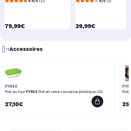
4.6/5
(21)
4/5
(3)
currentPrice
currentPrice
79,99€
39,99€
Accessoires
PYREX
PYR
Plat au four
PYREX
Plat en verre couvercle plastique 1,10L
Plat 
27,10€
25