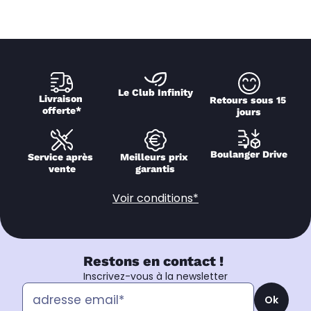
Le Club Infinity
Livraison 
Retours sous 15 
offerte*
jours
Boulanger Drive
Service après 
Meilleurs prix 
vente
garantis
Voir conditions*
Restons en contact !
Inscrivez-vous à la newsletter
Ok