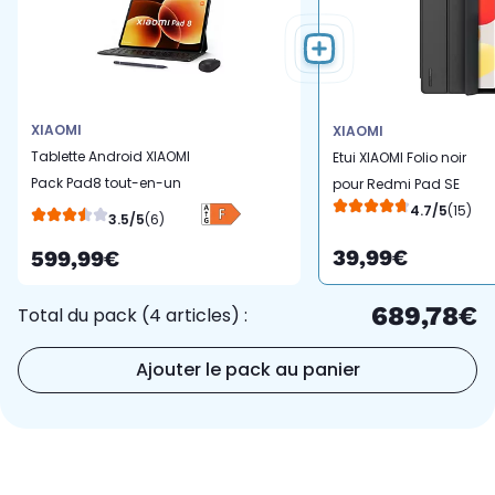
XIAOMI
XIAOMI
Tablette Android XIAOMI
Etui XIAOMI Folio noir
Pack Pad8 tout-en-un
pour Redmi Pad SE
Gris 128Go
4.7/5
(15)
3.5/5
(6)
39,99€
599,99€
689,78€
Total du pack (4 articles) :
Ajouter le pack au panier