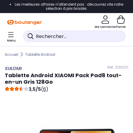
Les meilleures affaires n'attendent pas : découvrez vite notre
Accéder directement à la navigation
sélection à prix bradés.
Accéder directement au contenu
Me connecter
Panier
Accéder directement au pied de page
Menu
Accéder directement au chatbot
Accueil
Tablette Android
Réf. 123
6201
XIAOMI
Tablette Android
XIAOMI
Pack Pad8 tout-
en-un Gris 128Go
3,5/5
(
6
)