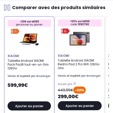
Comparer avec des produits similaires
-50% sur M365
-20€ sur M365
code
1093760
personnel au panier
XIAOMI
XI
XIAOMI
Tablette Android XIAOMI
Tab
Tablette Android XIAOMI
Redmi Pad 2 Pro WiFi 128Go
Pa
Pack Pad8 tout-en-un Gris
Gris
Co
128Go
Vendu et expédié par
Boulanger
Ven
Vendu et expédié par
Boulanger
599,99€
Ancien prix
Anc
449,99€
27
-33%
299,00€
2
Ajouter au panier
Ajouter au panier