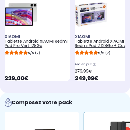
XIAOMI
XIAOMI
Tablette Android XIAOMI Redmi
Tablette Android XIAOMI P
Pad Pro Vert 128Go
Redmi Pad 2 128Go + Cover
Pen
5/5
(2)
5/5
(2)
Ancien prix
oldPrice
279,99€
currentPrice
currentPrice
229,00€
249,99€
Composez votre pack