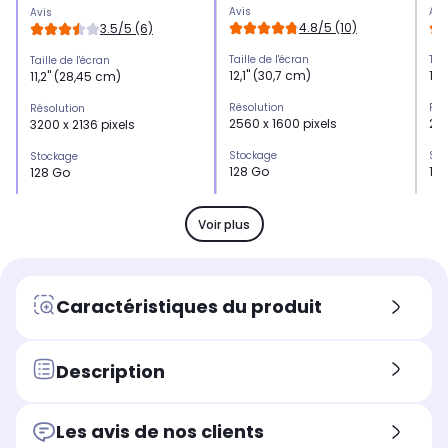
Avis
Avi
Avis
4.8/5 (10)
3.5/5 (6)
Taille de l'écran
Tail
Taille de l'écran
12,1" (30,7 cm)
11"
11,2'' (28,45 cm)
Résolution
Rés
Résolution
2560 x 1600 pixels
256
3200 x 2136 pixels
Stockage
Sto
Stockage
128 Go
12
128 Go
Mémoire vive
Mém
Mémoire vive
6 Go
4 
8 Go
Voir plus
Capteur photo
Cap
Capteur photo
1 (8 MP en capteur principal)
1 (
1 (13 MP en capteur
principal)
Caractéristiques du produit
Autonomie
Aut
Autonomie
12000 mAh
90
9200 mAh
Autonomie en heures
Aut
Description
Autonomie en heures
jusqu'à 18 heures
jus
-
Taille
Tail
Taille
Les avis de nos clients
12,1" (30,7 cm)
11"
11,2''