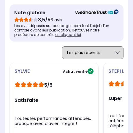
Résolution de l'écran
Rés
Résolution de l'écran
2560 x 1600 pixels
256
3200 x 2136 pixels
Note globale
Mémoire vive (RAM)
Mém
Mémoire vive (RAM)
3,5/5
6 avis
6 Go
4 
8 Go
Les avis déposés sur boulanger.com font l'objet d'un
contrôle avant leur publication. Retrouvez notre
procédure de contrôle
en cliquant ici
.
SYLVIE
STEPHAN
Achat vérifié
5/5
super pro
Satisfaite
tout fonct
Toutes les performances attendues,
entièremen
pratique avec clavier intégré !
téléphone 