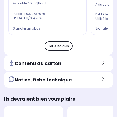
Avis utile ?
Oui
0
|
Non
1
Avis utile ?
Oui
Publié le
03/06/2026
Publié le
16/0
Utilisé le
11/05/2026
Utilisé le
25/0
Signaler un abus
Signaler un 
Tous les avis
Contenu du carton
Notice, fiche technique...
Ils devraient bien vous plaire