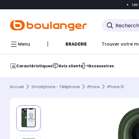
Les
Accéder directement à la navigation
Accéder direct
Menu
BRADERIE
Trouver votre m
Caractéristiques
Avis clients
Accessoires
Accueil
Smartphone - Téléphonie
iPhone
iPhone 13