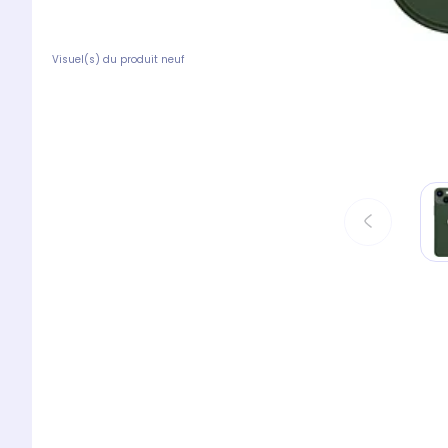
Visuel(s) du produit neuf