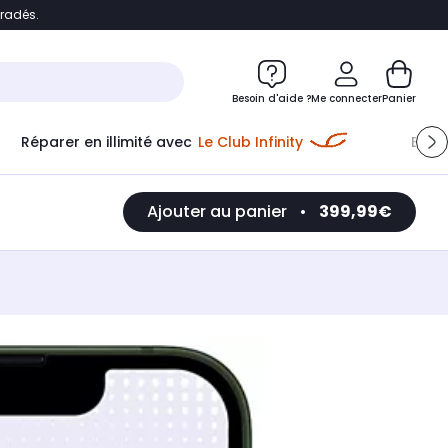
bradés.
e
Accéder directement au chatbot
Besoin d'aide ?
Me connecter
Panier
Réparer en illimité avec
Le Club Infinity
Econ
Ajouter au panier
•
399,99€