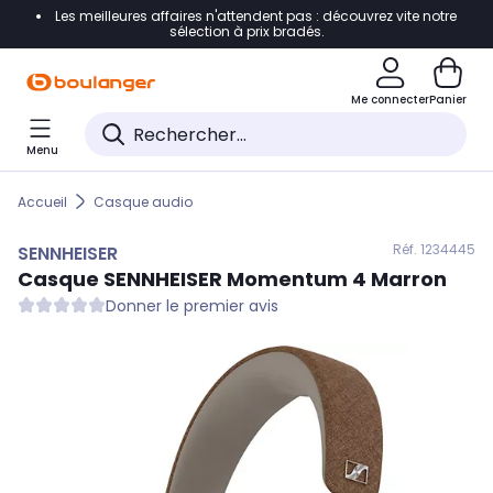
Les meilleures affaires n'attendent pas : découvrez vite notre
Accéder directement à la navigation
sélection à prix bradés.
Accéder directement au contenu
Me connecter
Panier
Accéder directement au pied de page
Menu
Accéder directement au chatbot
Accueil
Casque audio
Réf. 123
4445
SENNHEISER
Casque
SENNHEISER
Momentum 4 Marron
Donner le premier avis