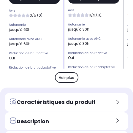
Avis
Avi
Avis
0/5 (0)
0/5 (0)
Autonomie
Aut
Autonomie
jusqu'à 30h
ju
jusqu'à 60h
Autonomie avec ANC
Aut
Autonomie avec ANC
jusqu'à 30h
ju
jusqu'à 60h
Réduction de bruit active
Réd
Réduction de bruit active
Oui
Ou
Oui
Réduction de bruit adaptative
Réd
Réduction de bruit adaptative
par IA
par
par IA
Non
No
Non
Voir plus
Position sur l'oreille
Posi
Position sur l'oreille
Englobe l'oreille (circum-
Eng
Englobe l'oreille (circum-
aural)
aur
aural)
Caractéristiques du produit
Type de connexion
Typ
Type de connexion
Bluetooth et Filaire
Bl
Bluetooth et Filaire
Assistant vocal compatible
Ass
Description
Assistant vocal compatible
Siri
-
-