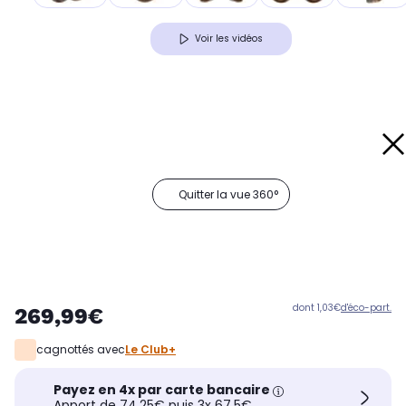
Voir les vidéos
Quitter la vue 360°
dont 1,03€
d'éco-part.
269,99€
cagnottés avec
Le Club+
Payez en 4x par carte bancaire
Apport de 74,25€ puis 3x 67,5€