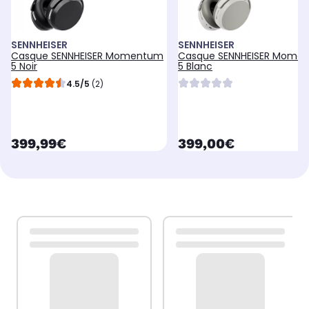
SENNHEISER
SENNHEISER
Casque SENNHEISER Momentum
Casque SENNHEISER Mome
5 Noir
5 Blanc
4.5/5
(2)
currentPrice
currentPrice
399,99€
399,00€