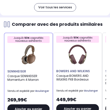
Voir tous les services
Comparer avec des produits similaires
Jusqu'à
90€
cagnottés
Jusqu'à
90€
cagnottés
nouveaux adhérents
nouveaux adhérents
BOWERS AND WILKINS
SE
SENNHEISER
Casque BOWERS AND
Ca
Casque SENNHEISER
WILKINS PX8 Bordeaux
Ac
Momentum 4 Marron
Bl
Vendu et expédié par
Boulanger
Ven
Vendu et expédié par
Boulanger
449,99€
1
269,99€
Ajouter au panier
Ajouter au panier