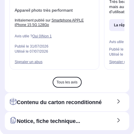
Très beau té
mais au bout
Appareil photo très performant
d'utilisation 
Initialement publié sur
Smartphone APPLE
iPhone 15 5G 128Go
La réponse
Avis utile ?
Oui
0
|
Non
1
Avis utile ?
Oui
Publié le
31/07/2026
Publié le
29/07
Utilisé le
07/07/2026
Utilisé le
18/07
Signaler un abus
Signaler un ab
Tous les avis
Contenu du carton reconditionné
Notice, fiche technique...