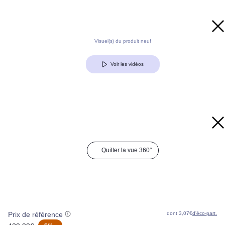
Visuel(s) du produit neuf
Voir les vidéos
Quitter la vue 360°
Prix de référence
dont 3,07€
d'éco-part.
oldPrice