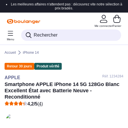
Les meilleures affaires n'attendent pas : découvrez vite notre sélection à
Accéder directement à la navigation
prix bradés.
Accéder directement au contenu
Me connecter
Panier
Accéder directement au pied de page
Menu
Accéder directement au chatbot
Accueil
iPhone 14
Retour 30 jours
Produit vérifié
Réf. 123
4284
APPLE
Smartphone
APPLE
iPhone 14 5G 128Go Blanc
Excellent État avec Batterie Neuve -
Reconditionné
4,2/5
(
4
)