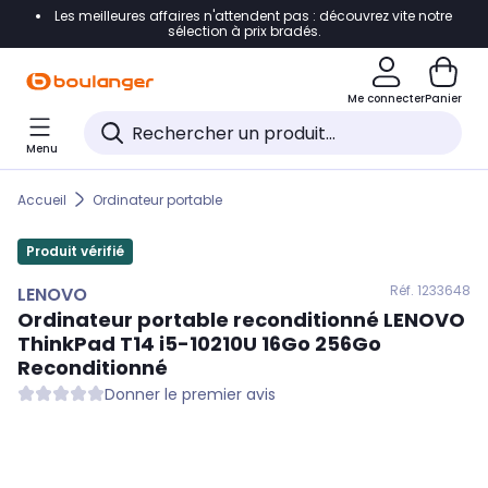
Les meilleures affaires n'attendent pas : découvrez vite notre
Accéder directement à la navigation
sélection à prix bradés.
Accéder directement au contenu
Me connecter
Panier
Accéder directement au pied de page
Menu
Accéder directement au chatbot
Accueil
Ordinateur portable
Produit vérifié
Réf. 123
3648
LENOVO
Ordinateur portable reconditionné
LENOVO
ThinkPad T14 i5-10210U 16Go 256Go
Reconditionné
Donner le premier avis