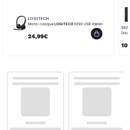
LOGITECH
Micro-casque
LOGITECH
H390 USB stéréo
SEA
Disq
24,99€
10