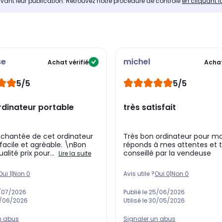
avant leur publication. Retrouvez notre procédure de contrôle
en cliquant i
se
michel
Achat vérifié
Achat
5/5
5/5
rdinateur portable
très satisfait
nchantée de cet ordinateur
Très bon ordinateur pour m
,facile et agréable. \nBon
réponds à mes attentes et t
alité prix pour...
conseillé par la vendeuse
Lire la suite
Oui
1
|
Non
0
Avis utile ?
Oui
0
|
Non
0
/07/2026
Publié le
25/06/2026
/06/2026
Utilisé le
30/05/2026
n abus
Signaler un abus