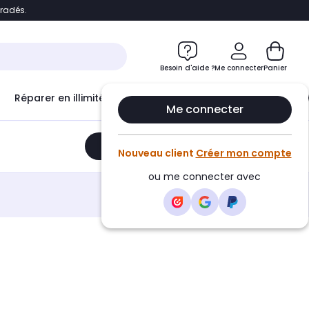
bradés.
e
Accéder directement au chatbot
Besoin d'aide ?
Me connecter
Panier
Réparer en illimité avec
Le Club Infinity
Econ
Me connecter
Ajouter au panier
•
749,99€
Nouveau client
Créer mon compte
ou me connecter avec