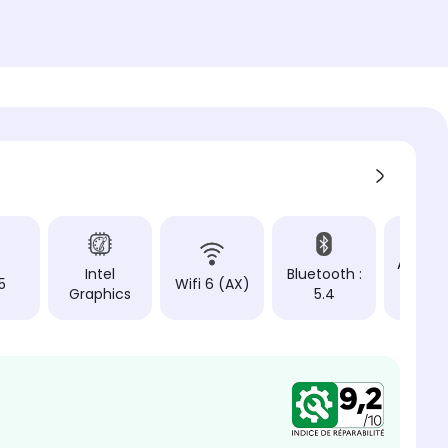
Auton
Intel
Bluetooth :
5
Wifi 6 (AX)
: Jusq
Graphics
5.4
9h3