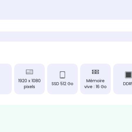
1920 x 1080
Mémoire
SSD 512 Go
DDR
pixels
vive : 16 Go