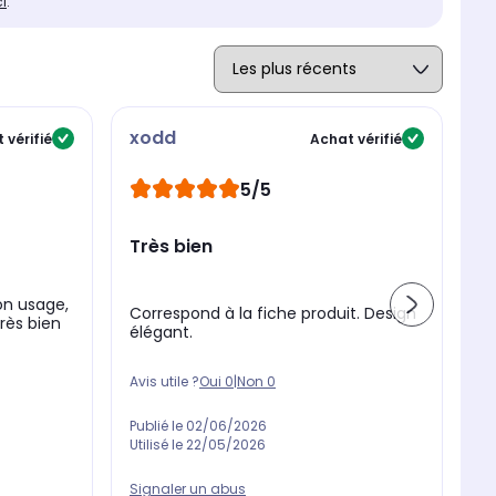
ci
.
xodd
C
 vérifié
Achat vérifié
5/5
Très bien
N
on usage,
Correspond à la fiche produit. Design
Tr
rès bien
élégant.
e
Avis utile ?
Oui
0
|
Non
0
Av
Publié le
02/06/2026
Pu
Utilisé le
22/05/2026
Ut
Signaler un abus
Si