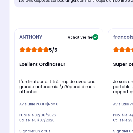
Les avis déposés sur boulanger.com font l'objet d'un contrôle 
ANTHONY
francoi
Achat vérifié
5/5
Exellent Ordinateur
Super o
L'ordinateur est très rapide avec une
Je suis e
grande autonomie.\nRépond à mes
portable 
attentes
rapport qu
Avis utile ?
Oui
0
|
Non
0
Avis utile ?
Publié le
02/08/2026
Publié le
14
Utilisé le
31/07/2026
Utilisé le
23
Signaler un abus
Signaler u