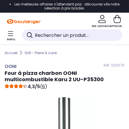
Les meilleures affaires n'attendent pas : découvrez vite notre
Accéder directement à la navigation
sélection à prix bradés.
Accéder directement au contenu
Me connecter
Panier
Accéder directement au pied de page
Menu
Accéder directement au chatbot
Accueil
Grill - Pierre à cuire
Réf. 123
3379
OONI
Four à pizza charbon
OONI
multicombustible Karu 2 UU-P35300
4,3/5
(
6
)