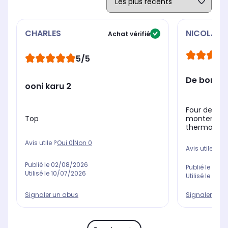
CHARLES
NICOLAS
Achat vérifié
5/5
De bonnes
ooni karu 2
Four de très
Top
monter.\nLa 
thermomètre
Avis utile ?
Oui
0
|
Non
0
Avis utile ?
Oui
Publié le
02/08/2026
Publié le
15/0
Utilisé le
10/07/2026
Utilisé le
19/0
Signaler un abus
Signaler un 