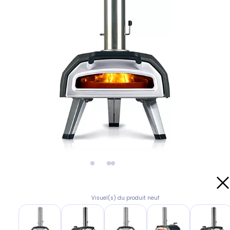
Visuel(s) du produit neuf