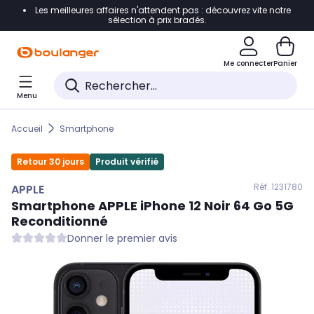
Les meilleures affaires n'attendent pas : découvrez vite notre
Accéder directement à la navigation
sélection à prix bradés.
Accéder directement au contenu
Me connecter
Panier
Accéder directement au pied de page
Menu
Accéder directement au chatbot
Accueil
Smartphone
Retour 30 jours
Produit vérifié
Réf. 123
1780
APPLE
Smartphone
APPLE
iPhone 12 Noir 64 Go 5G
Reconditionné
Donner le premier avis