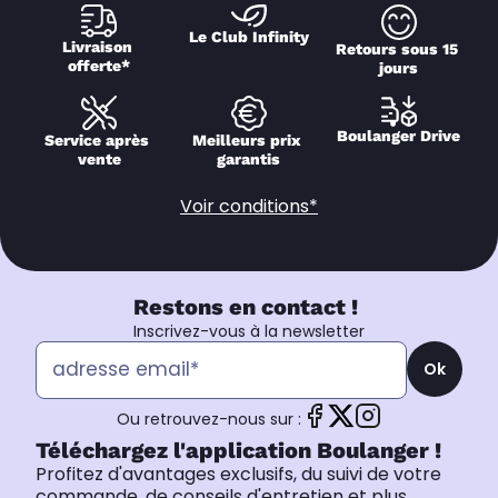
Le Club Infinity
Livraison 
Retours sous 15 
offerte*
jours
Boulanger Drive
Service après 
Meilleurs prix 
vente
garantis
Voir conditions*
Restons en contact !
Inscrivez-vous à la newsletter
Ok
Ou retrouvez-nous sur :
Téléchargez l'application Boulanger !
Profitez d'avantages exclusifs, du suivi de votre
commande, de conseils d'entretien et plus