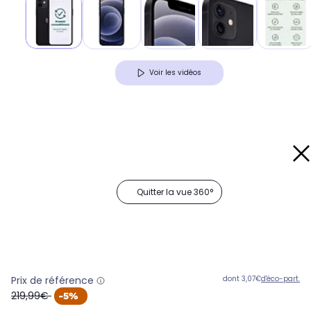
Voir les vidéos
Quitter la vue 360°
Prix de référence
dont 3,07€
d'éco-part.
oldPrice
219,99€
-5%