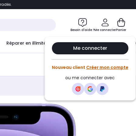
bradés.
e
Accéder directement au chatbot
Besoin d'aide ?
Me connecter
Panier
Réparer en illimité avec
Le Club Infinity
Econ
Me connecter
Créer une alerte
Nouveau client
Créer mon compte
ou me connecter avec