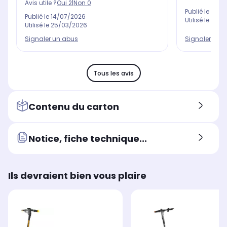
Avis utile ?
Oui
2
|
Non
0
Publié le
10/0
Publié le
14/07/2026
Utilisé le
17/0
Utilisé le
25/03/2026
Signaler un abus
Signaler un 
Tous les avis
Contenu du carton
Notice, fiche technique...
Ils devraient bien vous plaire