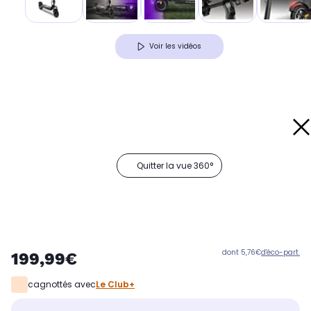
Voir les vidéos
Quitter la vue 360°
dont 5,76€
d'éco-part.
199,99€
cagnottés avec
Le Club+