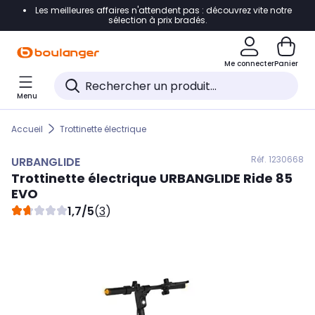
Les meilleures affaires n'attendent pas : découvrez vite notre
Accéder directement à la navigation
sélection à prix bradés.
Accéder directement au contenu
Me connecter
Panier
Accéder directement au pied de page
Menu
Accéder directement au chatbot
Accueil
Trottinette électrique
Réf. 123
0668
URBANGLIDE
Trottinette électrique
URBANGLIDE
Ride 85
EVO
1,7/5
(
3
)