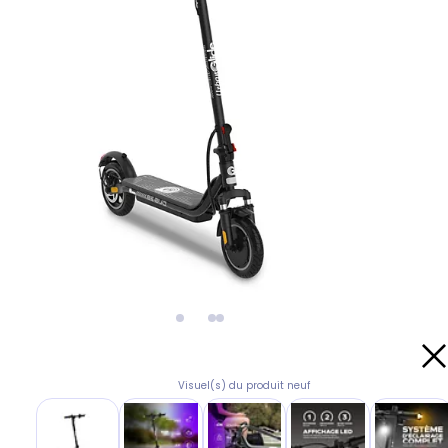
Visuel(s) du produit neuf