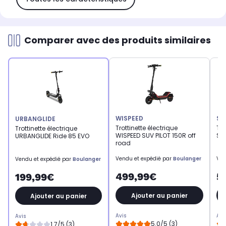
Comparer avec des produits similaires
WISPEED
SE
URBANGLIDE
Trottinette électrique
Tro
Trottinette électrique
WISPEED SUV PILOT 150R off
SE
URBANGLIDE Ride 85 EVO
road
Vendu et expédié par
Boulanger
Ven
Vendu et expédié par
Boulanger
499,99€
5
199,99€
Ajouter au panier
Ajouter au panier
Avis
Avi
Avis
5.0/5 (3)
1.7/5 (3)