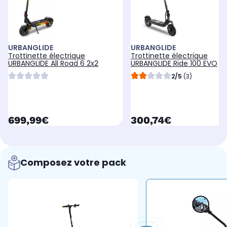
URBANGLIDE
URBANGLIDE
Trottinette électrique
Trottinette électrique
URBANGLIDE All Road 6 2x2
URBANGLIDE Ride 100 EVO
2/5
(3)
currentPrice
currentPrice
699,99€
300,74€
Composez votre pack