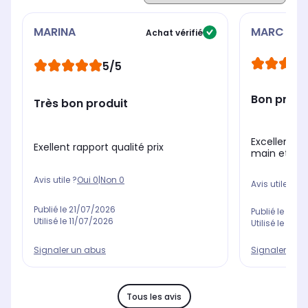
MARINA
MARC
Achat vérifié
5/5
Bon produ
Très bon produit
Excellent fo
Exellent rapport qualité prix
main et qui
Avis utile ?
Oui
0
|
Non
0
Avis utile ?
Oui
Publié le
21/07/2026
Publié le
01/0
Utilisé le
11/07/2026
Utilisé le
04/0
Signaler un abus
Signaler un 
Tous les avis