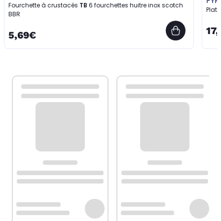
PYR
Fourchette à crustacés
TB
6 fourchettes huitre inox scotch
Plat 
BBR
17
5,69€