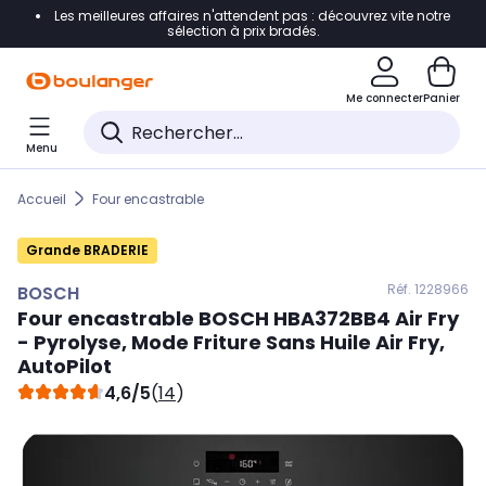
Les meilleures affaires n'attendent pas : découvrez vite notre
Accéder directement à la navigation
sélection à prix bradés.
Accéder directement au contenu
Me connecter
Panier
Accéder directement au pied de page
Menu
Accéder directement au chatbot
Accueil
Four encastrable
Grande BRADERIE
Réf. 122
8966
BOSCH
Four encastrable
BOSCH
HBA372BB4 Air Fry
- Pyrolyse, Mode Friture Sans Huile Air Fry,
AutoPilot
4,6/5
(
14
)