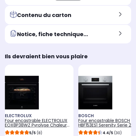
Contenu du carton
Notice, fiche technique...
Ils devraient bien vous plaire
ELECTROLUX
BOSCH
Four encastrable ELECTROLUX
Four encastrable BOSCH
EOX8P38WZ Pyrolyse Chaleur
HBF153ES1 Serenity Serie 2 -
tournante et Fonction Pizza
Catalyse, Chaleur Tournan
5/5
(8)
4.4/5
(30)
Expert 72L
3D, Nettoyage Facile