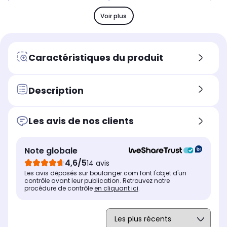
Capacité du four
Cap
Capacité du four
Cavité XL (66L)
Cav
Cavité XXL (71L)
Voir plus
Encastrement
Enc
Encastrement
Encastrement standard
En
Encastrement standard
(60cm)
(6
(60cm)
Caractéristiques du produit
Description
Les avis de nos clients
Note globale
4,6/5
14 avis
Les avis déposés sur boulanger.com font l'objet d'un
contrôle avant leur publication. Retrouvez notre
procédure de contrôle
en cliquant ici
.