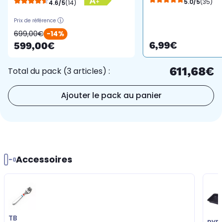
5.0/5
(35)
4.6/5
(14)
Sans Huile Air Fry,
Prix de référence
AutoPilot
699,00€
-14%
6,99€
599,00€
611,68€
Total du pack (3 articles) :
Ajouter le pack au panier
Accessoires
TB