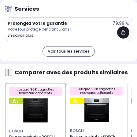
Services
Prolongez votre garantie
79,99 €
Votre four protégé pendant 5 ans !
En savoir plus
Voir tous les services
Comparer avec des produits similaires
Jusqu'à
90€
cagnottés
Jusqu'à
90€
cagnottés
nouveaux adhérents
nouveaux adhérents
BOSCH
BO
BOSCH
Four encastrable BOSCH
Fo
Four encastrable BOSCH