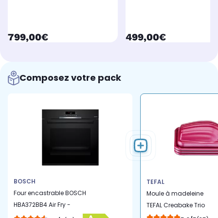
currentPrice
currentPrice
799,00€
499,00€
Composez votre pack
BOSCH
TEFAL
Four encastrable BOSCH
Moule à madeleine
HBA372BB4 Air Fry -
TEFAL Creabake Trio
Pyrolyse, Mode Friture
madeleines 8.3 x 6.5 c