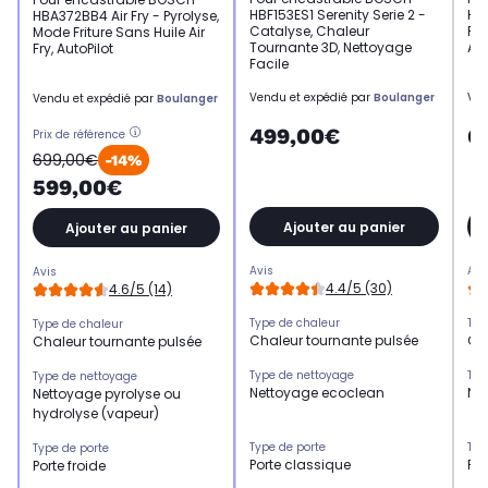
HBF153ES1 Serenity Serie 2 -
HB
HBA372BB4 Air Fry - Pyrolyse,
Catalyse, Chaleur
Py
Mode Friture Sans Huile Air
Tournante 3D, Nettoyage
Au
Fry, AutoPilot
Facile
Vendu et expédié par
Boulanger
Ven
Vendu et expédié par
Boulanger
499,00€
6
Prix de référence
699,00€
-14%
599,00€
Ajouter au panier
Ajouter au panier
Avis
Avi
Avis
4.4/5 (30)
4.6/5 (14)
Type de chaleur
Typ
Type de chaleur
Chaleur tournante pulsée
Ch
Chaleur tournante pulsée
Type de nettoyage
Typ
Type de nettoyage
Nettoyage ecoclean
Ne
Nettoyage pyrolyse ou
hydrolyse (vapeur)
Type de porte
Typ
Type de porte
Porte classique
Por
Porte froide