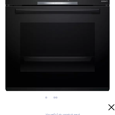
Visuel(s) du produit neuf