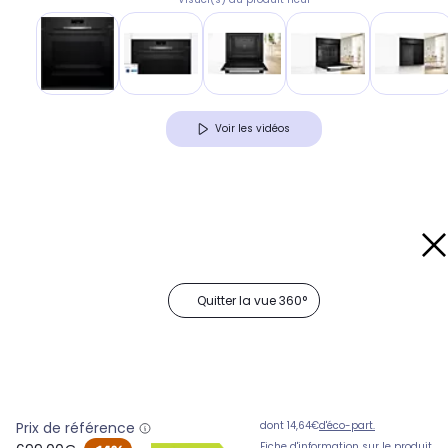
Voir les vidéos
Quitter la vue 360°
Prix de référence
dont 14,64€
d'éco-part.
oldPrice
Fiche d'information sur le produit