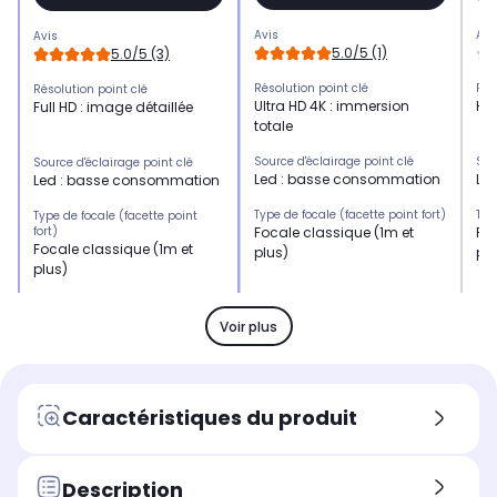
Avis
Avi
Avis
5.0/5 (1)
5.0/5 (3)
Résolution point clé
Rés
Résolution point clé
Ultra HD 4K : immersion
HD 
Full HD : image détaillée
totale
Source d'éclairage point clé
Sou
Source d'éclairage point clé
Led : basse consommation
Le
Led : basse consommation
Type de focale (facette point fort)
Typ
Type de focale (facette point
fort)
Focale classique (1m et
Foc
Focale classique (1m et
plus)
plu
plus)
Smart TV point clé
Sma
Smart TV point clé
Smart TV
-
Smart TV
Voir plus
Distance de projection
Dis
Distance de projection
Focale standard : idéal pour
Foc
Focale standard : idéal
une installation permanente
un
pour une installation
Caractéristiques du produit
au plafond ou en fond de
au
permanente au plafond ou
pièce. Nécessite un recul de
piè
en fond de pièce. Nécessite
plusieurs mètres pour
plu
un recul de plusieurs mètres
projeter l'image
pro
pour projeter l'image
Description