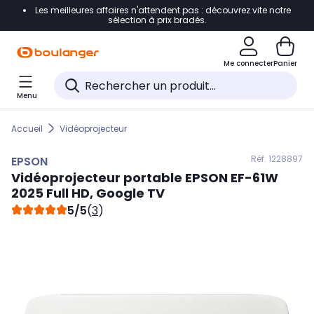
Les meilleures affaires n'attendent pas : découvrez vite notre
Accéder directement à la navigation
sélection à prix bradés.
Accéder directement au contenu
Me connecter
Panier
Accéder directement au pied de page
Menu
Accéder directement au chatbot
Accueil
Vidéoprojecteur
Réf. 122
8897
EPSON
Vidéoprojecteur portable
EPSON
EF-61W
2025 Full HD, Google TV
5/5
(
3
)