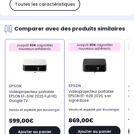
Toutes les caractéristiques
Comparer avec des produits similaires
Jusqu'à
90€
cagnottés
Jusqu'à
90€
cagnottés
nouveaux adhérents
nouveaux adhérents
EPSON
AC
EPSON
Vidéoprojecteur portable
Vi
Vidéoprojecteur portable
EPSON EF-62B 2025, son
ci
EPSON EF-61W 2025 Full HD,
signé Bose
Google TV
Vendu et expédié par
Boulanger
Ven
Vendu et expédié par
Boulanger
869,00€
1
599,00€
Ajouter au panier
Ajouter au panier