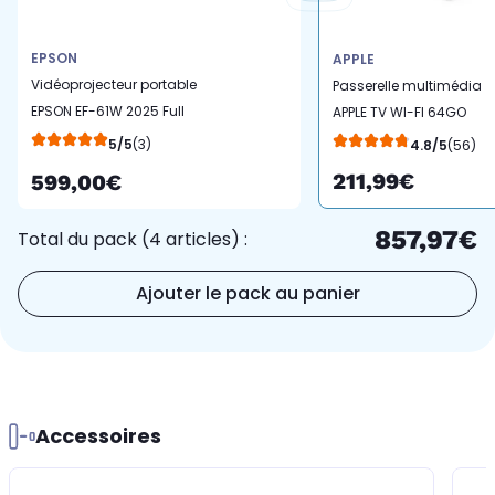
EPSON
APPLE
Vidéoprojecteur portable
Passerelle multimédia
EPSON EF-61W 2025 Full
APPLE TV WI-FI 64GO
HD, Google TV
2022
5/5
(3)
4.8/5
(56)
211,99€
599,00€
857,97€
Total du pack (4 articles) :
Ajouter le pack au panier
Accessoires