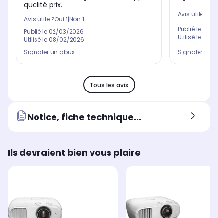
qualité prix.
Avis utile ?
Oui
Avis utile ?
Oui
1
|
Non
1
Publié le
29/0
Publié le
02/03/2026
Utilisé le
03/0
Utilisé le
08/02/2026
Signaler un 
Signaler un abus
Tous les avis
Notice, fiche technique...
Ils devraient bien vous plaire