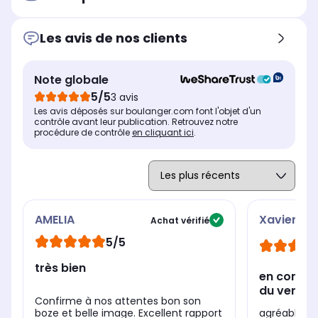
Technologie
Tec
Technologie
3-LCD
LC
3-LCD
Les avis de nos clients
Résolution
Rés
Résolution
3840 x 2160 pixels
128
1920 x 1080 pixels
Résolution
Rés
Résolution
Note globale
Ultra HD 4K
HD
Full HD
5/5
3 avis
Les avis déposés sur boulanger.com font l'objet d'un
Contraste
Con
Contraste
contrôle avant leur publication. Retrouvez notre
5 000 000:1
1 0
5 000 000:1
procédure de contrôle
en cliquant ici
.
HDR
HD
HDR
-
no
-
st
us
qu
AMELIA
Xavier
Achat vérifié
5/5
très bien
en confor
du vende
Confirme à nos attentes bon son
agréablemen
boze et belle image. Excellent rapport