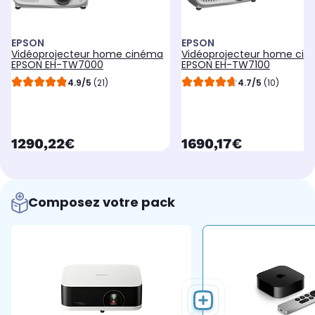
EPSON
EPSON
Vidéoprojecteur home cinéma
Vidéoprojecteur home ci
EPSON EH-TW7000
EPSON EH-TW7100
4.9/5
(21)
4.7/5
(10)
currentPrice
currentPrice
1290,22€
1690,17€
Composez votre pack