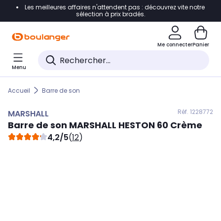
Les meilleures affaires n'attendent pas : découvrez vite notre
Accéder directement à la navigation
sélection à prix bradés.
Accéder directement au contenu
Me connecter
Panier
Accéder directement au pied de page
Menu
Accéder directement au chatbot
Accueil
Barre de son
Réf. 122
8772
MARSHALL
Barre de son
MARSHALL
HESTON 60 Crème
4,2/5
(
12
)