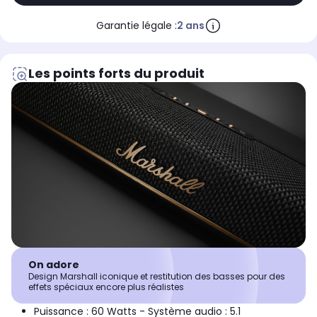
Garantie légale :
2 ans
Les points forts du produit
On adore
Design Marshall iconique et restitution des basses pour des
effets spéciaux encore plus réalistes
Puissance : 60 Watts - Système audio : 5.1