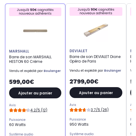
Jusqu'à
90€
cagnottés
Jusqu'à
90€
cagnottés
nouveaux adhérents
nouveaux adhérents
DEVIALET
MA
MARSHALL
Barre de son DEVIALET Dione
Ba
Barre de son MARSHALL
Opéra de Paris
HE
HESTON 60 Crème
Vendu et expédié par
Boulanger
Ven
Vendu et expédié par
Boulanger
2799,00€
5
599,00€
Ajouter au panier
Ajouter au panier
Avis
Avi
Avis
3.7/5 (26)
4.2/5 (12)
Puissance
Pui
Puissance
950 Watts
60
60 Watts
Système audio
Sys
Système audio