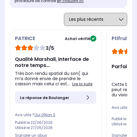
procédure de contrôle
en cliquant ici
.
PATRICE
Ptifruit
Achat vérifié
3/5
Qualité Marshall, interface de
notre temps…
Parfaite
Très bon rendu spatial du son( qui
m’a donné envie de prendre le
caisson mais celui ci est...
Lire la suite
Cette barre
peut retrou
du visionnag
La réponse de Boulanger
Avis utile ?
Oui
Avis utile ?
Oui
0
|
Non
0
Publié le
16/0
Publié le
22/06/2026
Utilisé le
12/0
Utilisé le
27/05/2026
Signaler un abus
Signaler un 