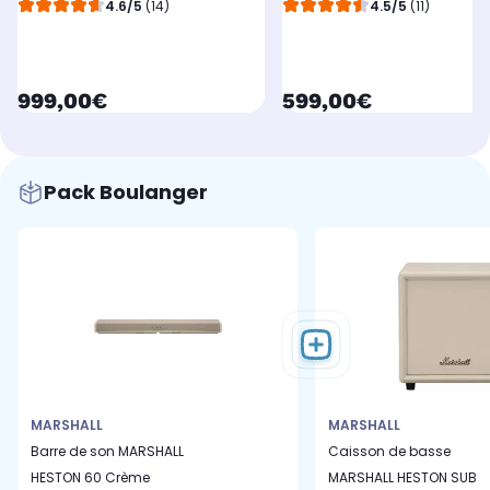
4.6/5
(14)
4.5/5
(11)
currentPrice
currentPrice
999,00€
599,00€
Pack Boulanger
MARSHALL
MARSHALL
Barre de son MARSHALL
Caisson de basse
HESTON 60 Crème
MARSHALL HESTON SUB