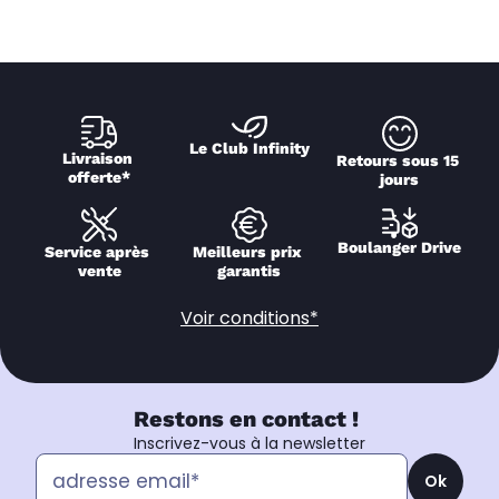
Le Club Infinity
Livraison 
Retours sous 15 
offerte*
jours
Boulanger Drive
Service après 
Meilleurs prix 
vente
garantis
Voir conditions*
Restons en contact !
Inscrivez-vous à la newsletter
Ok