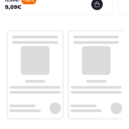
12,99€
-30%
9,09€