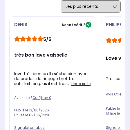
DENIS
PHILIPPE
Achat vérifié
5/5
très bon lave vaisselle
Lave vaiss
lave très bien en 1h sèche bien avec
du produit de rinçage bref tres
Trés satisfa
satisfait. en plus il est tres...
Lire la suite
Avis utile ?
Oui
Avis utile ?
Oui
1
|
Non
0
Publié le
12/0
Publié le
13/06/2026
Utilisé le
18/0
Utilisé le
09/06/2026
Signaler un abus
Signaler un 