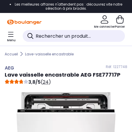
Les meilleures affaires n'attendent pas : découvrez vite notre
Accéder directement à la navigation
sélection à prix bradés.
Accéder directement au contenu
Me connecter
Panier
Accéder directement au pied de page
Menu
Accéder directement au chatbot
Accueil
Lave-vaisselle encastrable
Réf. 122
7748
AEG
Lave vaisselle encastrable
AEG
FSE77717P
3,8/5
(
24
)