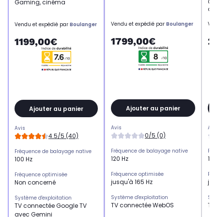
Ga
Gaming, cinéma
ant
Vendu et expédié par
Boulanger
Ven
Vendu et expédié par
Boulanger
1799,00€
2
1199,00€
Ajouter au panier
Ajouter au panier
Avis
Avi
Avis
0/5 (0)
4.5/5 (40)
Fréquence de balayage native
Fré
Fréquence de balayage native
120 Hz
120
100 Hz
Fréquence optimisée
Fré
Fréquence optimisée
jusqu'à 165 Hz
jus
Non concerné
Système d'exploitation
Sys
Système d'exploitation
TV connectée WebOS
TV
TV connectée Google TV
avec Gemini