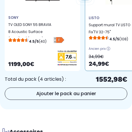
SONY
LISTO
TV OLED SONY 55 BRAVIA
Support mural TV LISTO
8 Acoustic Surface
Fix'TV 32-75''
(2025) 55" (139 cm) 4K -
4.5/5
(108)
4.5/5
(40)
Experience Gaming,
Ancien prix
cinéma
34,99€
24,99€
1199,00€
1552,98€
Total du pack (4 articles) :
Ajouter le pack au panier
Accessoires