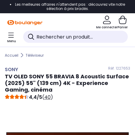
Les meilleures affaires n'attendent pas : découvrez vite notre
Accéder directement à la navigation
sélection à prix bradés.
Accéder directement au contenu
Me connecter
Panier
Accéder directement au pied de page
Menu
Accéder directement au chatbot
Accueil
Téléviseur
Réf. 122
7653
SONY
TV OLED
SONY
55 BRAVIA 8 Acoustic Surface
(2025) 55" (139 cm) 4K - Experience
Gaming, cinéma
4,4/5
(
40
)