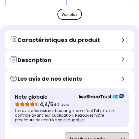
HDMI 2.1
HDM
HDMI 2.1
-
-
x2
Voir plus
HDMI 2.0
HDM
HDMI 2.0
-
-
x2
USB
US
USB
Caractéristiques du produit
-
-
x2
Son
So
Son
40 Watts
60
5 x 10 Watts
Description
Position du pied
Pos
Position du pied
Pied central
Cen
Pied ajustable
Les avis de nos clients
Le + produit
Le 
Le + produit
-
-
Le son sort directement de
l'écran et suit chaque
Note globale
mouvement, pour une
4,4/5
40 avis
immersion comme au
cinéma.
Les avis déposés sur boulanger.com font l'objet d'un
contrôle avant leur publication. Retrouvez notre
procédure de contrôle
en cliquant ici
Puissance
.
Pui
Puissance
40 Watts
60
5 x 10 Watts