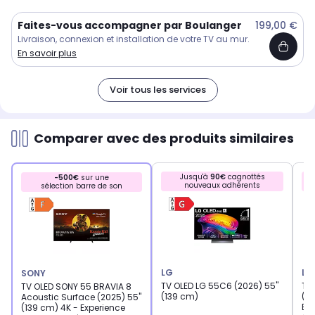
Faites-vous accompagner par Boulanger
199,00 €
Livraison, connexion et installation de votre TV au mur.
En savoir plus
Voir tous les services
Comparer avec des produits similaires
Jusqu'à
90€
cagnottés
-500€
sur une
nouveaux adhérents
sélection barre de son
LG
LG
SONY
TV OLED LG 55C6 (2026) 55"
TV
TV OLED SONY 55 BRAVIA 8
(139 cm)
(13
Acoustic Surface (2025) 55"
Ex
(139 cm) 4K - Experience