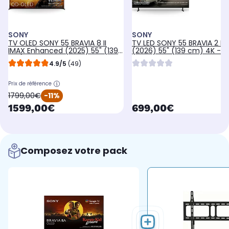
SONY
SONY
TV OLED SONY 55 BRAVIA 8 II
TV LED SONY 55 BRAVIA 2 II
IMAX Enhanced (2025) 55" (139
(2026) 55" (139 cm) 4K -
cm) - Google TV
Google TV
4.9/5
(49)
Prix de référence
oldPrice
1799,00€
-11%
currentPrice
currentPrice
1599,00€
699,00€
Composez votre pack