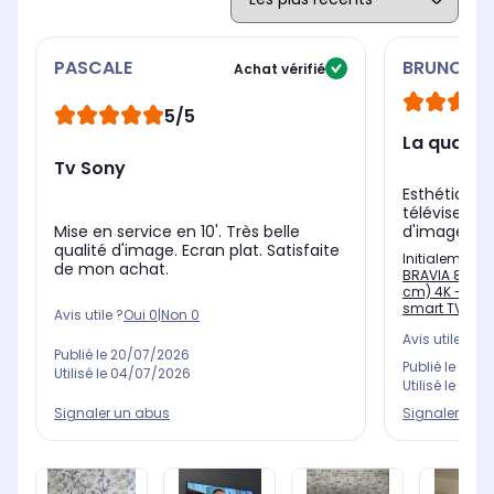
PASCALE
BRUNO
Achat vérifié
5/5
La qualit
Tv Sony
Esthétiquem
téléviseur r
Mise en service en 10'. Très belle
d'image ass
qualité d'image. Ecran plat. Satisfaite
Initialement 
de mon achat.
BRAVIA 8 Acou
cm) 4K - Exp
smart TV
Avis utile ?
Oui
0
|
Non
0
Avis utile ?
Oui
Publié le
20/07/2026
Publié le
18/0
Utilisé le
04/07/2026
Utilisé le
26/0
Signaler un abus
Signaler un 