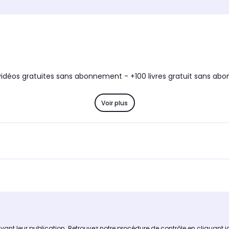
vidéos gratuites sans abonnement - +100 livres gratuit sans ab
Voir plus
avant leur publication. Retrouvez notre procédure de contrôle
en cliquant i