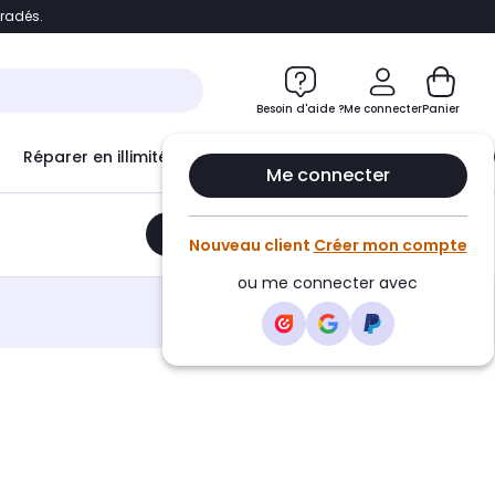
bradés.
e
Accéder directement au chatbot
Besoin d'aide ?
Me connecter
Panier
Réparer en illimité avec
Le Club Infinity
Econ
Me connecter
Ajouter au panier
•
116,99€
Nouveau client
Créer mon compte
ou me connecter avec