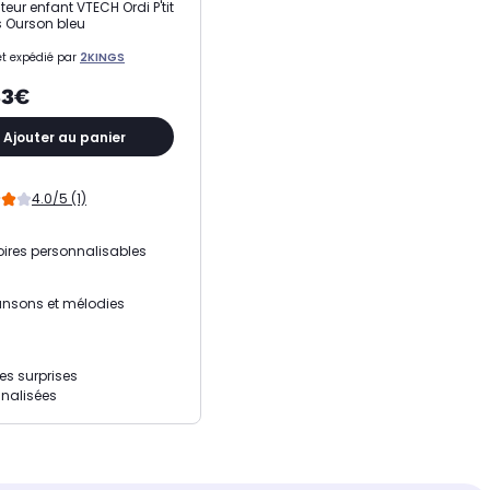
teur enfant VTECH Ordi P'tit
 Ourson bleu
t expédié par
2KINGS
33€
Ajouter au panier
4.0/5 (1)
toires personnalisables
nsons et mélodies
tes surprises
nalisées