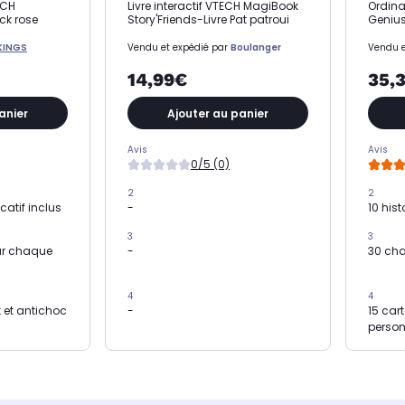
ECH
Livre interactif VTECH MagiBook
Ordina
ck rose
Story'Friends-Livre Pat patroui
Genius
KINGS
Vendu et expédié par
Boulanger
Vendu e
14,99€
35,
anier
Ajouter au panier
Avis
Avis
0/5 (0)
2
2
catif inclus
-
10 his
3
3
sur chaque
-
30 cha
4
4
 et antichoc
-
15 car
person