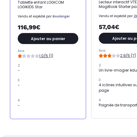
Lecteur interactif VT
Tablette enfant LOGICOM
MagiBook Starter pa
LOGIKIDS Star
Vendu et expédié par
2
Vendu et expédié par
Boulanger
57,04€
116,99€
Ajouter au p
Ajouter au panier
Avis
Avis
2.9/5 (7)
1.0/5 (1)
2
2
Un livre-imagier édu
-
3
3
4 icônes intuitives 
-
page
4
4
Poignée de transport
-