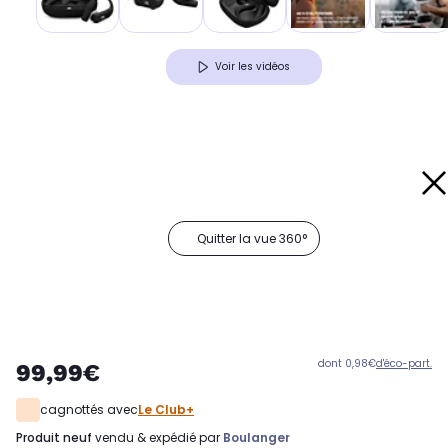
Voir les vidéos
Quitter la vue 360°
dont 0,98€
d'éco-part.
99,99€
cagnottés avec
Le Club+
produit neuf
vendu & expédié par
Boulanger