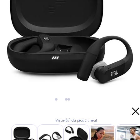
Visuel(s) du produit neuf