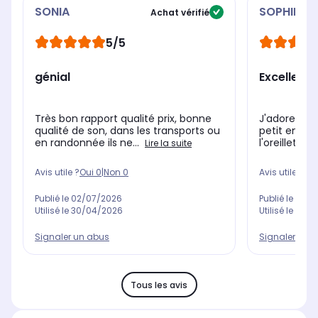
SONIA
SOPHIE
Achat vérifié
5/5
génial
Excellent
Très bon rapport qualité prix, bonne
J'adore moi
qualité de son, dans les transports ou
petit embou
en randonnée ils ne...
l'oreillette l
Lire la suite
Avis utile ?
Oui
0
|
Non
0
Avis utile ?
Oui
Publié le
02/07/2026
Publié le
14/0
Utilisé le
30/04/2026
Utilisé le
22/0
Signaler un abus
Signaler un 
Tous les avis