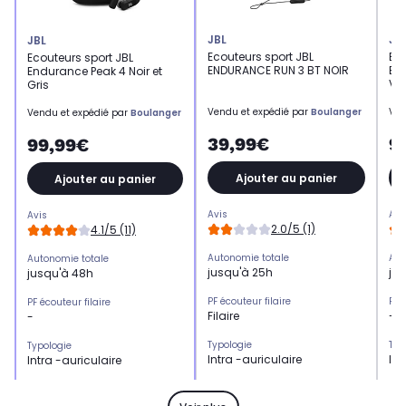
JBL
JB
JBL
Ecouteurs sport JBL
Eco
Ecouteurs sport JBL
ENDURANCE RUN 3 BT NOIR
End
Endurance Peak 4 Noir et
Ver
Gris
Vendu et expédié par
Boulanger
Ven
Vendu et expédié par
Boulanger
39,99€
9
99,99€
Ajouter au panier
Ajouter au panier
Avis
Avi
Avis
2.0/5 (1)
4.1/5 (11)
Autonomie totale
Aut
Autonomie totale
jusqu'à 25h
ju
jusqu'à 48h
PF écouteur filaire
PF 
PF écouteur filaire
Filaire
-
-
Typologie
Typ
Typologie
Intra -auriculaire
Int
Intra -auriculaire
PF Réduction de bruit
PF 
PF Réduction de bruit
-
Réd
Réduction de bruit