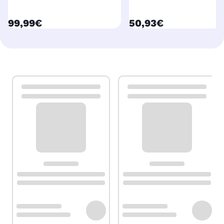
currentPrice
currentPrice
99,99€
50,93€