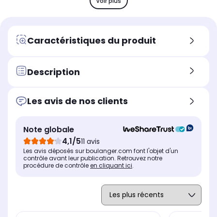
Voir plus
Kit mains libres
Kit
Kit mains libres
Oui
Ou
Oui
Résistance
Rés
Résistance
Caractéristiques du produit
Pluie, eau
Plu
Pluie, eau
PF contrôle
PF 
PF contrôle
-
Con
Contrôlez les appels et la
Description
mu
musique
Confort d'écoute
Con
Confort d'écoute
Les avis de nos clients
intra-auriculaire
int
intra-auriculaire
Autonomie totale
Aut
Autonomie totale
jusqu'à 25h
ju
jusqu'à 48h
Note globale
Autonomie des écouteurs
Aut
Autonomie des écouteurs
4,1/5
11 avis
jusqu'à 25h
ju
jusqu'à 36h
Les avis déposés sur boulanger.com font l'objet d'un
contrôle avant leur publication. Retrouvez notre
procédure de contrôle
en cliquant ici
.