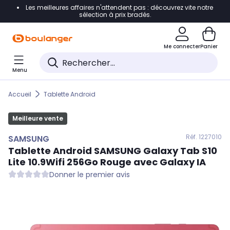
Les meilleures affaires n'attendent pas : découvrez vite notre
Accéder directement à la navigation
sélection à prix bradés.
Accéder directement au contenu
Me connecter
Panier
Accéder directement au pied de page
Menu
Accéder directement au chatbot
Accueil
Tablette Android
Meilleure vente
Réf. 122
7010
SAMSUNG
Tablette Android
SAMSUNG
Galaxy Tab S10
Lite 10.9Wifi 256Go Rouge avec Galaxy IA
Donner le premier avis