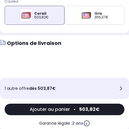
Couleur
Corail
Gris
503,82€
365,37€
Options de livraison
1 autre offre
dès 503,87€
Ajouter au panier
•
503,82€
Garantie légale :
2 ans