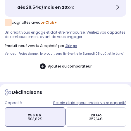
dès
29,54€/mois
en 20x
cagnottés avec
Le Club+
Un crédit vous engage et doit être remboursé. Vérifiez vos capacités
de remboursement avant de vous engager.
produit neuf
vendu & expédié par
2kings
Vendeur Professionnel, le produit sera livré entre le Samedi 08 août et le Lundi
10 août. Notre service client est à votre disposition avant, pendant et après
votre commande. A bientôt sur 2KINGS.
Ajouter au comparateur
Déclinaisons
Capacité
Besoin d'aide pour choisir votre capacité
256 Go
128 Go
503,82€
357,14€