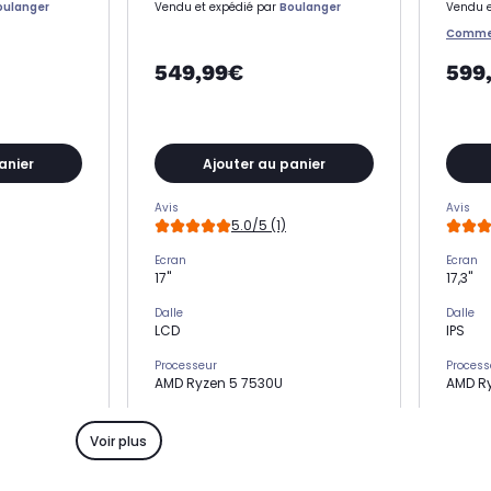
oulanger
Vendu et expédié par
Boulanger
Vendu e
Comme
549,99€
599
anier
Ajouter au panier
Avis
Avis
5.0/5 (1)
Ecran
Ecran
17"
17,3"
Dalle
Dalle
LCD
IPS
Processeur
Process
AMD Ryzen 5 7530U
AMD R
Nombre de coeurs
Nombre
6 coeurs
4 coeu
Voir plus
Stockage
Stocka
SSD 512 Go
SSD 51