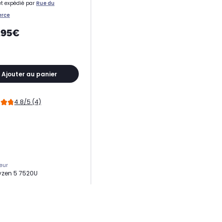
t expédié par
Rue du
rce
,95€
Ajouter au panier
4.8/5 (4)
eur
yzen 5 7520U
 de coeurs
rs
ge
2 Go