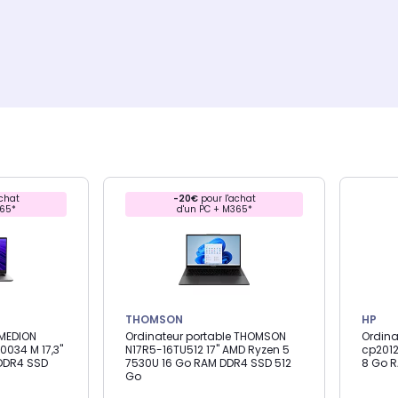
chat
-20€
pour l'achat
365*
d'un PC + M365*
THOMSON
HP
 MEDION
Ordinateur portable THOMSON
Ordina
034 M 17,3"
N17R5-16TU512 17" AMD Ryzen 5
cp2012
 DDR4 SSD
7530U 16 Go RAM DDR4 SSD 512
8 Go R
Go