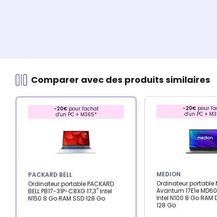
Comparer avec des produits similaires
-20€
pour l'a
-20€
pour l'achat
d'un PC + M
d'un PC + M365*
MEDION
PACKARD BELL
Ordinateur portable
Ordinateur portable PACKARD
Avantum 17E1e MD600
BELL PB17-31P-C8XG 17,3" Intel
Intel N100 8 Go RAM
N150 8 Go RAM SSD 128 Go
128 Go