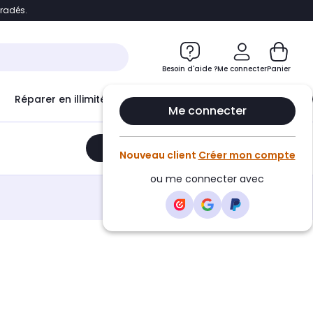
bradés.
e
Accéder directement au chatbot
Besoin d'aide ?
Me connecter
Panier
Réparer en illimité avec
Le Club Infinity
Econ
Me connecter
Ajouter au panier
•
399,99€
Nouveau client
Créer mon compte
ou me connecter avec