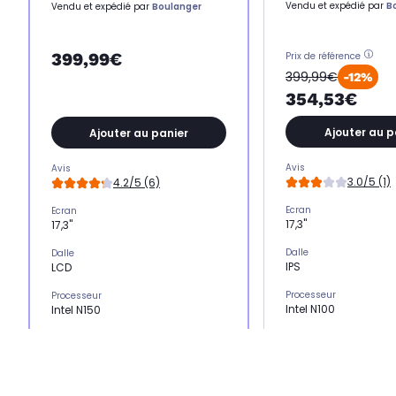
Vendu et expédié par
B
Vendu et expédié par
Boulanger
399,99€
Prix de référence
399,99€
-12%
354,53€
Ajouter au p
Ajouter au panier
Avis
Avis
3.0/5 (1)
4.2/5 (6)
Ecran
Ecran
17,3"
17,3"
Dalle
Dalle
IPS
LCD
Processeur
Processeur
Intel N100
Intel N150
Nombre de coeurs
Nombre de coeurs
4 coeurs
4 coeurs
Stockage
Stockage
SSD 128 Go
SSD 128 Go