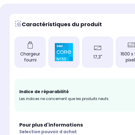
Mémoire vive
Mémoire vive
8 Go
8 Go
Caractéristiques du produit
Chargeur
Chargeur
non fourni
fourni
Type de charnière
Type de charnière
Standard
Standard
Hauteur produit (cm)
Hauteur produit (cm)
Chargeur
1600 x
17,3"
2.18
1.99
fourni
pixe
Largeur produit (cm)
Largeur produit (cm)
39.6
39.64
Indice de réparabilité
Les indices ne concernent que les produits neufs.
Pour plus d'informations
Selection pouvoir d achat