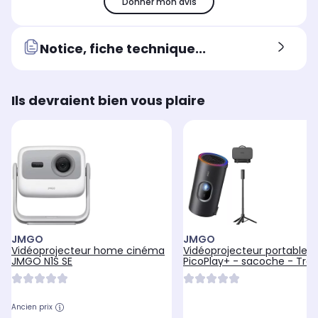
Donner mon avis
Résolution
Rés
Résolution
1920 x 1080 pixels
128
1920 x 1080 pixels
Résolution
Rés
Résolution
Notice, fiche technique...
Full HD
HD
Full HD
Ils devraient bien vous plaire
JMGO
JMGO
Vidéoprojecteur home cinéma
Vidéoprojecteur portable
JMGO N1S SE
PicoPlay+ - sacoche - Trép
Batterie
Ancien prix