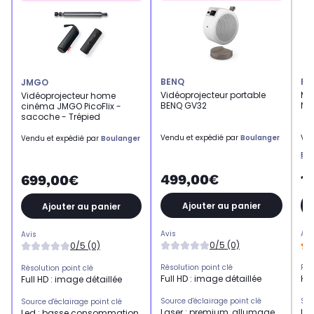
BENQ
PH
JMGO
Vidéoprojecteur portable
Min
Vidéoprojecteur home
BENQ GV32
Ne
cinéma JMGO PicoFlix -
sacoche - Trépied
Vendu et expédié par
Boulanger
Ven
Vendu et expédié par
Boulanger
Ea
499,00€
1
699,00€
Ajouter au panier
Ajouter au panier
Avis
Avi
Avis
0/5 (0)
0/5 (0)
Résolution point clé
Rés
Résolution point clé
Full HD : image détaillée
HD 
Full HD : image détaillée
Source d'éclairage point clé
Sou
Source d'éclairage point clé
Laser : premium, allumage
Le
Led : basse consommation