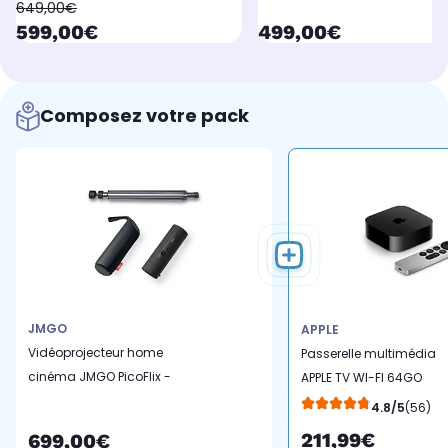
oldPrice
649,00€
currentPrice
currentPrice
599,00€
499,00€
Composez votre pack
JMGO
APPLE
Vidéoprojecteur home
Passerelle multimédia
cinéma JMGO PicoFlix -
APPLE TV WI-FI 64GO
sacoche - Trépied
2022
4.8/5
(56)
211,99€
699,00€