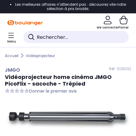
Les meilleures affaires n'attendent pas : découvrez vite notre
Accéder directement à la navigation
sélection à prix bradés.
Accéder directement au contenu
Me connecter
Panier
Accéder directement au pied de page
Menu
Accéder directement au chatbot
Accueil
Vidéoprojecteur
Réf. 122
6032
JMGO
Vidéoprojecteur home cinéma
JMGO
PicoFlix - sacoche - Trépied
Donner le premier avis