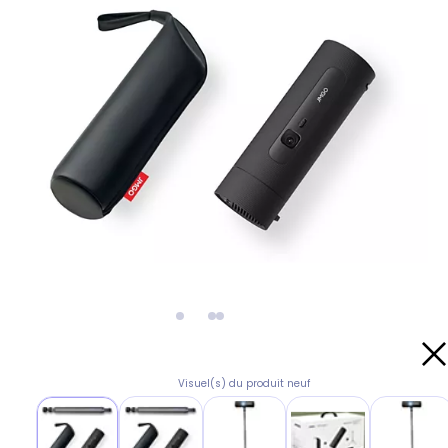
Visuel(s) du produit neuf