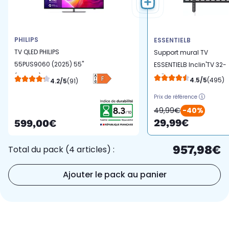
PHILIPS
ESSENTIELB
TV QLED PHILIPS
Support mural TV
55PUS9060 (2025) 55"
ESSENTIELB Inclin'TV 32-
(139 cm) 4K - Smart TV,
75''
4.5/5
(495)
4.2/5
(91)
ambilight
Prix de référence
49,99€
-40%
29,99€
599,00€
957,98€
Total du pack (4 articles) :
Ajouter le pack au panier