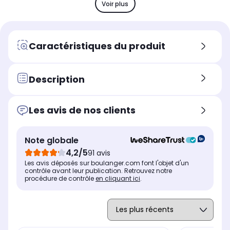
x1
-
x4
Voir plus
USB
US
USB
x2
-
x2
Son
So
Son
Caractéristiques du produit
10 Watts
20
2 x 10 Watts
Position du pied
Pos
Position du pied
Pied sur roulette
Pie
Pied central rotatif
Description
Le + produit
Le 
Le + produit
-
-
Une technologie Ambilight
Les avis de nos clients
4K qui prolonge l'expérience
au-delà de l'écran
Note globale
Puissance
Pui
Puissance
4,2/5
91 avis
10 Watts
20
2 x 10 Watts
Les avis déposés sur boulanger.com font l'objet d'un
Assistant vocal intégré
Ass
Assistant vocal intégré
contrôle avant leur publication. Retrouvez notre
bixby
LG 
Alexa
procédure de contrôle
en cliquant ici
.
et 