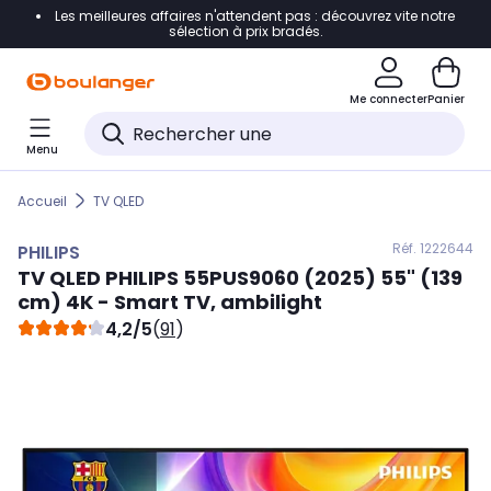
Les meilleures affaires n'attendent pas : découvrez vite notre
Accéder directement à la navigation
sélection à prix bradés.
Accéder directement au contenu
Me connecter
Panier
Accéder directement au pied de page
Menu
Accéder directement au chatbot
Accueil
TV QLED
Réf. 122
2644
PHILIPS
TV QLED
PHILIPS
55PUS9060 (2025) 55" (139
cm) 4K - Smart TV, ambilight
4,2/5
(
91
)