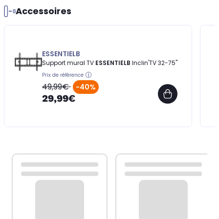
Accessoires
ESSENTIELB
Support mural TV
ESSENTIELB
Inclin'TV 32-75''
Prix de référence
49,99€
-40%
29,99€