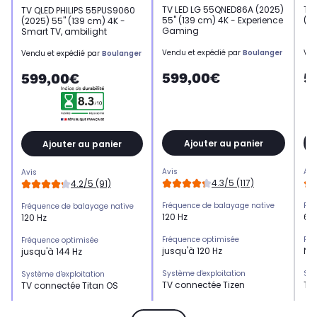
TV LED LG 55QNED86A (2025)
TV 
TV QLED PHILIPS 55PUS9060
55" (139 cm) 4K - Experience
(20
(2025) 55" (139 cm) 4K -
Gaming
Smart TV, ambilight
Vendu et expédié par
Boulanger
Ven
Vendu et expédié par
Boulanger
599,00€
5
599,00€
Ajouter au panier
Ajouter au panier
Avis
Avi
Avis
4.3/5 (117)
4.2/5 (91)
Fréquence de balayage native
Fré
Fréquence de balayage native
120 Hz
60
120 Hz
Fréquence optimisée
Fré
Fréquence optimisée
jusqu'à 120 Hz
No
jusqu'à 144 Hz
Système d'exploitation
Sys
Système d'exploitation
TV connectée Tizen
TV
TV connectée Titan OS
HDMI 2.1
HDM
HDMI 2.1