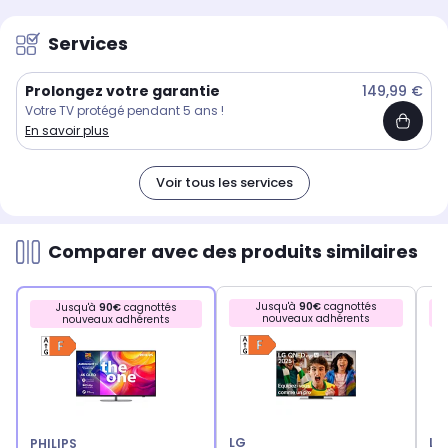
Services
Prolongez votre garantie
149,99 €
Votre TV protégé pendant 5 ans !
En savoir plus
Voir tous les services
Comparer avec des produits similaires
Jusqu'à
90€
cagnottés
Jusqu'à
90€
cagnottés
nouveaux adhérents
nouveaux adhérents
LG
LG
PHILIPS