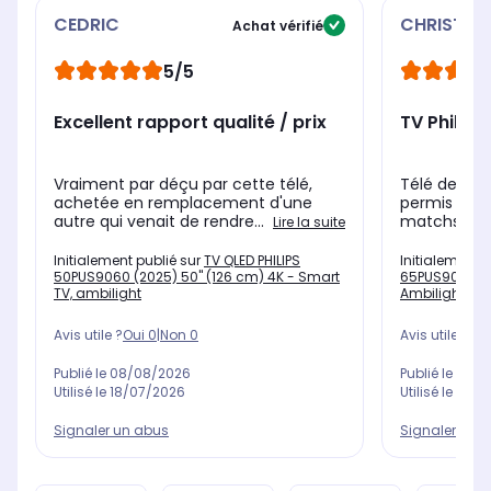
CEDRIC
CHRISTIA
Achat vérifié
5/5
Excellent rapport qualité / prix
TV Philips
Vraiment par déçu par cette télé,
Télé de qua
achetée en remplacement d'une
permis de s
autre qui venait de rendre...
matchs de f
Lire la suite
Initialement publié sur
TV QLED PHILIPS
Initialement 
50PUS9060 (2025) 50" (126 cm) 4K - Smart
65PUS9060 (20
TV, ambilight
Ambilight, Sm
Avis utile ?
Oui
0
|
Non
0
Avis utile ?
Oui
Publié le
08/08/2026
Publié le
29/0
Utilisé le
18/07/2026
Utilisé le
13/0
Signaler un abus
Signaler un 