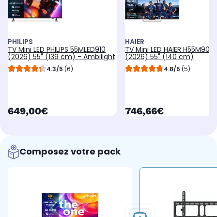
PHILIPS
HAIER
TV Mini LED PHILIPS 55MLED910
TV Mini LED HAIER H55M90E
(2026) 55" (139 cm) - Ambilight
(2026) 55" (140 cm)
4.3/5
(6)
4.8/5
(5)
currentPrice
currentPrice
649,00€
746,66€
Composez votre pack