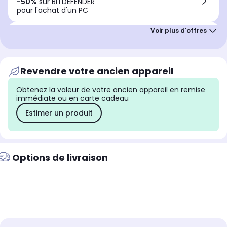
-50%
sur BITDEFENDER
pour l'achat d'un PC
Offre Club Infinity
Jusqu'à
90€
cagnottés
nouveaux adhérents
Revendre votre ancien appareil
Remise immédiate
PC + Souris Ambi One
Obtenez la valeur de votre ancien appareil en remise
20€
de remise panier
immédiate ou en carte cadeau
Estimer un produit
Financement offert
Payez en
plusieurs
fois sans frais
Options de livraison
Remise immédiate
PC+Souris MX Master 4
20€
de remise panier