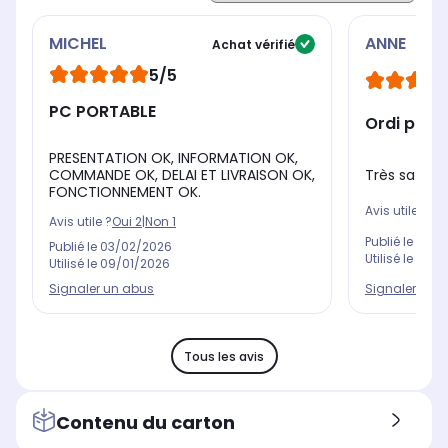
MICHEL
ANNE
Achat vérifié
5/5
PC PORTABLE
Ordi port
PRESENTATION OK, INFORMATION OK,
Très satisf
COMMANDE OK, DELAI ET LIVRAISON OK,
FONCTIONNEMENT OK.
Avis utile ?
Oui
Avis utile ?
Oui
2
|
Non
1
Publié le
29/1
Publié le
03/02/2026
Utilisé le
04/1
Utilisé le
09/01/2026
Signaler un 
Signaler un abus
Tous les avis
Contenu du carton