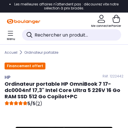
Les meilleures affaires n'attendent pas : découvrez vite notre
Accéder directement à la navigation
sélection à prix bradés.
Accéder directement au contenu
Me connecter
Panier
Accéder directement au pied de page
Menu
Accéder directement au chatbot
Accueil
Ordinateur portable
Financement offert
Réf. 122
2442
HP
Ordinateur portable
HP
OmniBook 7 17-
dc0004nf 17,3" Intel Core Ultra 5 226V 16 Go
RAM SSD 512 Go Copilot+PC
5/5
(
2
)