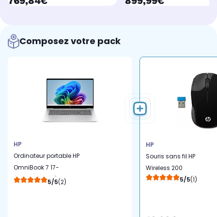
currentPrice
currentPrice
769,84€
899,99€
Composez votre pack
HP
HP
Ordinateur portable HP
Souris sans fil HP
OmniBook 7 17-
Wireless 200
dc0004nf 17,3" Intel Core
5/5
(1)
5/5
(2)
Ultra 5 226V 16 Go RAM
SSD 512 Go Copilot+PC