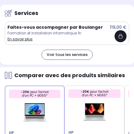
Services
Faites-vous accompagner par Boulanger
119,00 €
Formation et installation informatique 1h
En savoir plus
Voir tous les services
Comparer avec des produits similaires
-20€
pour l'achat
-20€
pour l'achat
d'un PC + M365*
d'un PC + M365*
HP
AC
HP