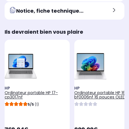
Notice, fiche technique...
Ils devraient bien vous plaire
HP
HP
Ordinateur portable HP 17-
Ordinateur portable HP 16-
cp3017nf
bf0006nf 16 pouces OLED
Snapdragon X 16 Go RAM
5/5
(1)
LPDDR5x SSD 512 Go