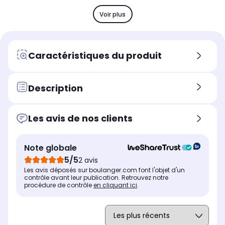
Nombre de coeurs
Nom
Nombre de coeurs
8 coeurs
10 
8 coeurs
Voir plus
Stockage
Sto
Stockage
SSD 512 Go
SS
SSD 512 Go
Mémoire vive
Mém
Mémoire vive
Caractéristiques du produit
24 Go
16
16 Go
Chargeur
Cha
Chargeur
non fourni
fou
fourni
Description
Type de charnière
Typ
Type de charnière
Standard
St
Standard
Les avis de nos clients
Hauteur produit (cm)
Hau
Hauteur produit (cm)
1.64
1.7
1.53
Note globale
Largeur produit (cm)
Lar
Largeur produit (cm)
39.74
40
39.61
5/5
2 avis
Les avis déposés sur boulanger.com font l'objet d'un
contrôle avant leur publication. Retrouvez notre
procédure de contrôle
en cliquant ici
.