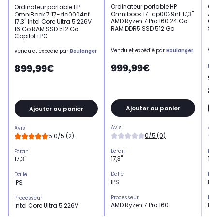
Ordinateur portable HP
Or
Ordinateur portable HP
Omnibook 17-dp0029nf 17,3"
Asp
OmniBook 7 17-dc0004nf
AMD Ryzen 7 Pro 160 24 Go
Co
17,3" Intel Core Ultra 5 226V
RAM DDR5 SSD 512 Go
SS
16 Go RAM SSD 512 Go
Copilot+PC
Vendu et expédié par
Boulanger
Ven
Vendu et expédié par
Boulanger
999,99€
899,99€
Pri
99
8
Ajouter au panier
Ajouter au panier
Avis
Avi
Avis
0/5 (0)
5.0/5 (2)
Ecran
Ecr
Ecran
17,3"
17"
17,3"
Dalle
Dal
Dalle
IPS
LC
IPS
Processeur
Pro
Processeur
AMD Ryzen 7 Pro 160
Int
Intel Core Ultra 5 226V