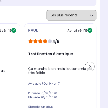
ci
.
PAUL
N
 vérifié
Achat vérifié
4/5
p
d
Trottinettes électrique
Je
tr
se
Ça marche bien mais l’autonomie est
rais
très faible
Avis utile ?
Oui
9
|
Non
7
Av
Publié le
10/02/2026
Pu
Utilisé le
20/01/2026
Ut
Signaler un abus
Si