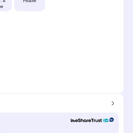
: A
Pliable
ue