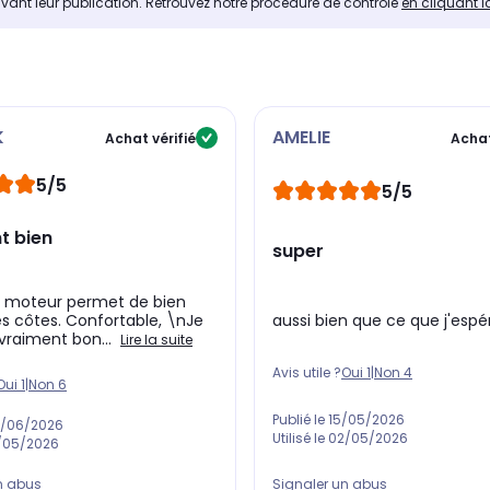
avant leur publication. Retrouvez notre procédure de contrôle
en cliquant i
K
AMELIE
Achat vérifié
Achat
5/5
5/5
t bien
super
e moteur permet de bien
aussi bien que ce que j'espé
s côtes. Confortable, \nJe
 vraiment bon...
Lire la suite
Avis utile ?
Oui
1
|
Non
4
Oui
1
|
Non
6
Publié le
15/05/2026
/06/2026
Utilisé le
02/05/2026
/05/2026
Signaler un abus
n abus