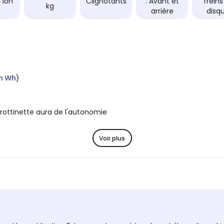
 Ion
Clignotants
: Avant et
freins 
kg
arrière
disq
en Wh)
 trottinette aura de l'autonomie
Voir plus