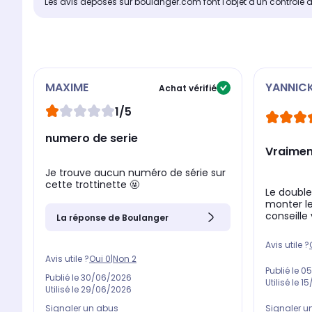
Les avis déposés sur boulanger.com font l'objet d'un contrôle 
MAXIME
YANNIC
Achat vérifié
1/5
numero de serie
Vraimen
Je trouve aucun numéro de série sur
cette trottinette 🤬
Le doubl
monter le
conseille
La réponse de Boulanger
Avis utile ?
Avis utile ?
Oui
0
|
Non
2
Publié le
05
Publié le
30/06/2026
Utilisé le
15
Utilisé le
29/06/2026
Signaler un abus
Signaler u