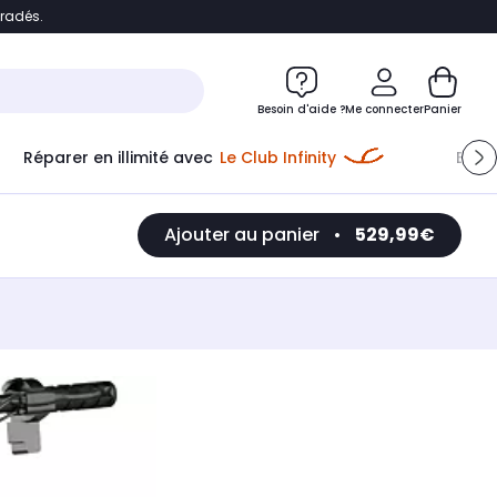
bradés.
e
Accéder directement au chatbot
Besoin d'aide ?
Me connecter
Panier
Réparer en illimité avec
Le Club Infinity
Econ
Ajouter au panier
•
529,99€