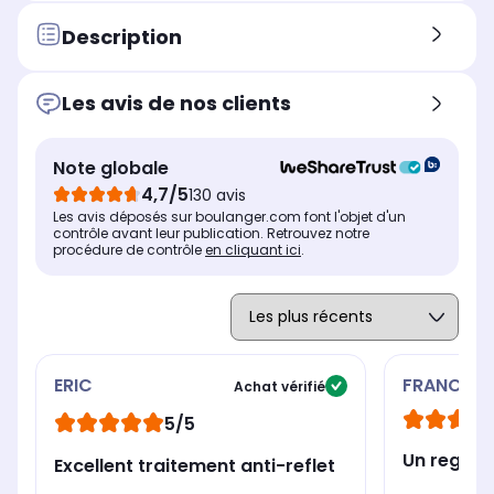
Son
So
Son
60 Watts
70
70 Watts
Description
Position du pied
Pos
Position du pied
Central, double position
Pie
Pied central
Les avis de nos clients
Le + produit
Le 
Le + produit
Luminosité exceptionnelle,
L'A
TV optimisé par l'IA et sans
noir absolu et performances
int
reflet: profitez de vos
Note globale
ultimes, découvrez le
pro
contenus peu importe la
4,7/5
130 avis
meilleur de LG AI TV
aut
luminosité de la pièce
Les avis déposés sur boulanger.com font l'objet d'un
Puissance
Pui
Puissance
contrôle avant leur publication. Retrouvez notre
60 Watts
70
70 Watts
procédure de contrôle
en cliquant ici
.
ERIC
FRANCIS
Achat vérifié
5/5
Un regal
Excellent traitement anti-reflet