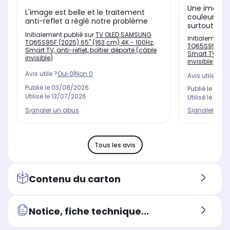
Une image 
L'image est belle et le traitement
couleurs éc
anti-reflet a réglé notre problème
surtout sans
Initialement publié sur
TV OLED SAMSUNG
Initialement 
TQ65S95F (2025) 65" (163 cm) 4K - 100Hz,
TQ65S95F (202
Smart TV, anti-reflet, boîtier déporté (câble
Smart TV, anti
invisible)
invisible)
Avis utile ?
Oui
0
|
Non
0
Avis utile ?
Oui
Publié le
03/08/2026
Publié le
26/0
Utilisé le
13/07/2026
Utilisé le
03/0
Signaler un abus
Signaler un 
Tous les avis
Contenu du carton
Notice, fiche technique...