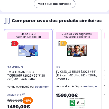
Voir tous les services
Comparer avec des produits similaires
Jusqu'à
90€
cagnottés
-100€
sur la
nouveaux adhérents
barre de son Q800H
LG
PH
SAMSUNG
TV OLED LG 55G5 (2025) 55"
TV
TV OLED SAMSUNG
(139 cm) 4K Ultra HD - 120Hz,
(20
TQ55S95F (2025) 55" (138
Smart TV
Am
cm) 4K - Anti-reflet
Vendu et expédié par
Boulanger
Ven
Vendu et expédié par
Boulanger
1599,00€
9
Ancien prix
1599,00€
-6%
1490,00€