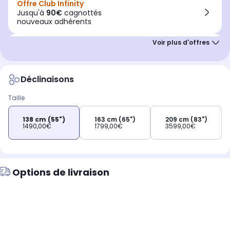
Offre Club Infinity
Jusqu'à
90€
cagnottés
nouveaux adhérents
Installation offerte
livré, fixé,
connecté offert
Déclinaisons
Taille
138 cm (55")
163 cm (65")
209 cm (83")
1490,00€
1799,00€
3599,00€
Options de livraison