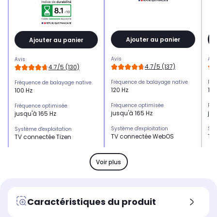
Ajouter au panier
Ajouter au panier
Avis
Avi
Avis
4.7/5 (137)
4.7/5 (130)
Fréquence de balayage native
Fré
Fréquence de balayage native
120 Hz
120
100 Hz
Fréquence optimisée
Fré
Fréquence optimisée
jusqu'à 165 Hz
jus
jusqu'à 165 Hz
Système d'exploitation
Sys
Système d'exploitation
TV connectée WebOS
TV
TV connectée Tizen
HDMI 2.1
HDM
HDMI 2.1
x4
x2
x4
Voir plus
HDMI 2.0
HDM
HDMI 2.0
-
x2
-
USB
US
USB
Caractéristiques du produit
x3
x2
x4