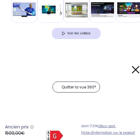
Voir les vidéos
Quitter la vue 360°
Ancien prix
dont 17,51€
d'éco-part.
oldPrice
1599,00€
Fiche d'information sur le produit