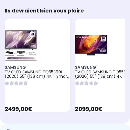
Ils devraient bien vous plaire
SAMSUNG
SAMSUNG
TV OLED SAMSUNG TQ55S99H
TV OLED SAMSUNG TQ55S9
(2026) 55" (138 cm) 4K - Smart
(2026) 55" (138 cm) 4K - 
TV avec IA, anti-reflet, mode art
TV avec IA, anti-reflet, boît
(effet tableau)
déporté (câble invisible)
currentPrice
currentPrice
2499,00€
2099,00€