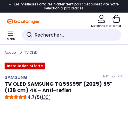
Les meilleures affaires n'attendent pas : découvrez vite notre
Accéder directement à la navigation
sélection à prix bradés.
Accéder directement au contenu
Me connecter
Panier
Accéder directement au pied de page
Menu
Accéder directement au chatbot
Accueil
TV OLED
Installation offerte
Réf. 122
1655
SAMSUNG
TV OLED
SAMSUNG
TQ55S95F (2025) 55"
(138 cm) 4K - Anti-reflet
4,7/5
(
130
)