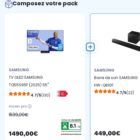
Composez votre pack
SAMSUNG
SAMSUNG
TV OLED SAMSUNG
Barre de son SAMSUNG
TQ55S95F (2025) 55"
HW-Q810F
(138 cm) 4K - Anti-reflet
4.7/5
(22)
4.7/5
(130)
Ancien prix
1599,00€
449,00€
1490,00€